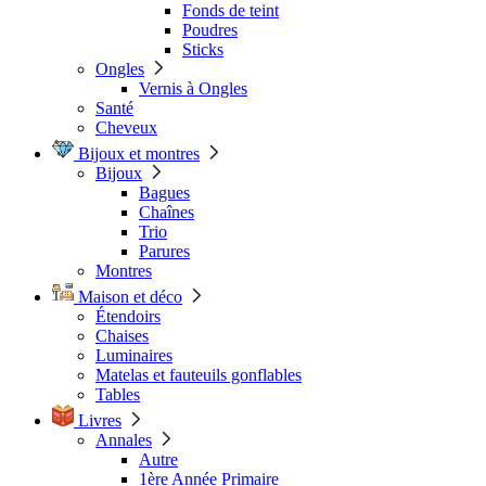
Fonds de teint
Poudres
Sticks
Ongles
Vernis à Ongles
Santé
Cheveux
Bijoux et montres
Bijoux
Bagues
Chaînes
Trio
Parures
Montres
Maison et déco
Étendoirs
Chaises
Luminaires
Matelas et fauteuils gonflables
Tables
Livres
Annales
Autre
1ère Année Primaire