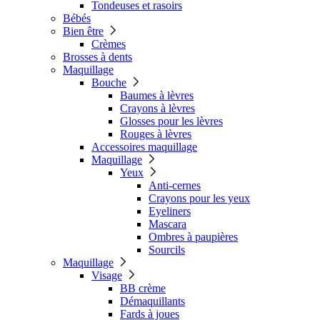
Tondeuses et rasoirs
Bébés
Bien être
Crèmes
Brosses à dents
Maquillage
Bouche
Baumes à lèvres
Crayons à lèvres
Glosses pour les lèvres
Rouges à lèvres
Accessoires maquillage
Maquillage
Yeux
Anti-cernes
Crayons pour les yeux
Eyeliners
Mascara
Ombres à paupières
Sourcils
Maquillage
Visage
BB crème
Démaquillants
Fards à joues