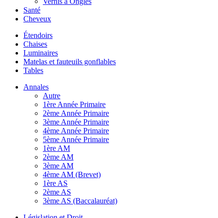
Vernis à Ongles
Santé
Cheveux
Étendoirs
Chaises
Luminaires
Matelas et fauteuils gonflables
Tables
Annales
Autre
1ère Année Primaire
2ème Année Primaire
3ème Année Primaire
4ème Année Primaire
5ème Année Primaire
1ère AM
2ème AM
3ème AM
4ème AM (Brevet)
1ère AS
2ème AS
3ème AS (Baccalauréat)
Législation et Droit