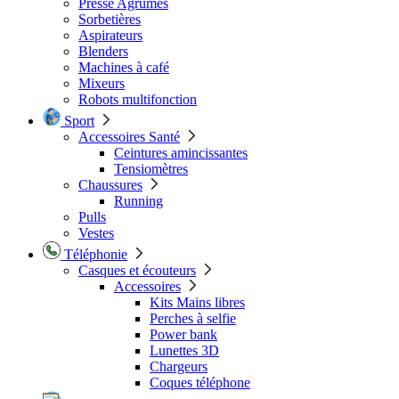
Presse Agrumes
Sorbetières
Aspirateurs
Blenders
Machines à café
Mixeurs
Robots multifonction
Sport
Accessoires Santé
Ceintures amincissantes
Tensiomètres
Chaussures
Running
Pulls
Vestes
Téléphonie
Casques et écouteurs
Accessoires
Kits Mains libres
Perches à selfie
Power bank
Lunettes 3D
Chargeurs
Coques téléphone