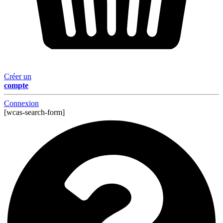
Créer un
compte
Connexion
[wcas-search-form]