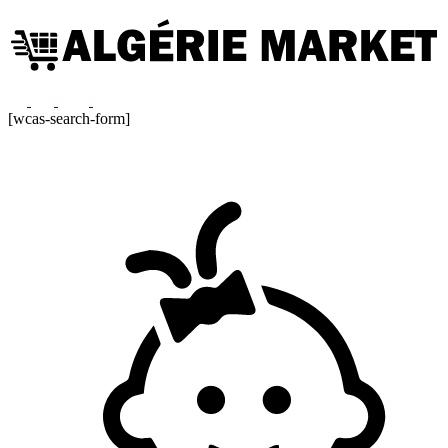
[wcas-search-form]