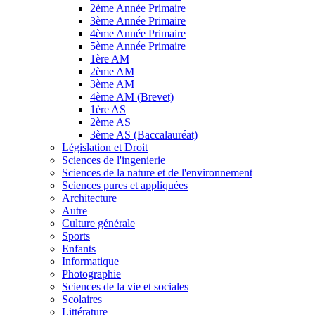
2ème Année Primaire
3ème Année Primaire
4ème Année Primaire
5ème Année Primaire
1ère AM
2ème AM
3ème AM
4ème AM (Brevet)
1ère AS
2ème AS
3ème AS (Baccalauréat)
Législation et Droit
Sciences de l'ingenierie
Sciences de la nature et de l'environnement
Sciences pures et appliquées
Architecture
Autre
Culture générale
Sports
Enfants
Informatique
Photographie
Sciences de la vie et sociales
Scolaires
Littérature