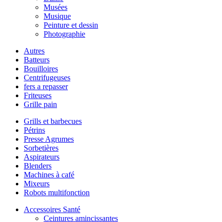
Musées
Musique
Peinture et dessin
Photographie
Autres
Batteurs
Bouilloires
Centrifugeuses
fers a repasser
Friteuses
Grille pain
Grills et barbecues
Pétrins
Presse Agrumes
Sorbetières
Aspirateurs
Blenders
Machines à café
Mixeurs
Robots multifonction
Accessoires Santé
Ceintures amincissantes