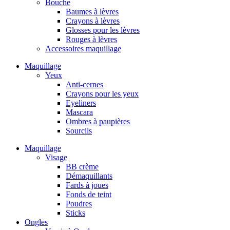
Bouche
Baumes à lèvres
Crayons à lèvres
Glosses pour les lèvres
Rouges à lèvres
Accessoires maquillage
Maquillage
Yeux
Anti-cernes
Crayons pour les yeux
Eyeliners
Mascara
Ombres à paupières
Sourcils
Maquillage
Visage
BB crème
Démaquillants
Fards à joues
Fonds de teint
Poudres
Sticks
Ongles