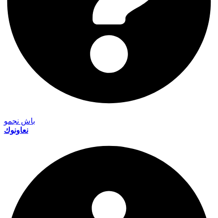
باش نجمو
نعاونوك