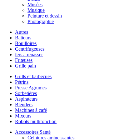
Musées
Musique
Peinture et dessin
Photographie
Autres
Batteurs
Bouilloires
Centrifugeuses
fers a repasser
Friteuses
Grille pain
Grills et barbecues
Pétrins
Presse Agrumes
Sorbetières
Aspirateurs
Blenders
Machines à café
Mixeurs
Robots multifonction
Accessoires Santé
Ceintures amincissantes