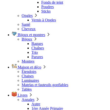
Fonds de teint
Poudres
Sticks
Ongles
Vernis à Ongles
Santé
Cheveux
Bijoux et montres
Bijoux
Bagues
Chaînes
Trio
Parures
Montres
Maison et déco
Étendoirs
Chaises
Luminaires
Matelas et fauteuils gonflables
Tables
Livres
Annales
Autre
1ère Année Primaire