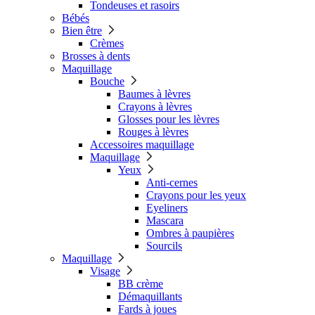
Tondeuses et rasoirs
Bébés
Bien être
Crèmes
Brosses à dents
Maquillage
Bouche
Baumes à lèvres
Crayons à lèvres
Glosses pour les lèvres
Rouges à lèvres
Accessoires maquillage
Maquillage
Yeux
Anti-cernes
Crayons pour les yeux
Eyeliners
Mascara
Ombres à paupières
Sourcils
Maquillage
Visage
BB crème
Démaquillants
Fards à joues