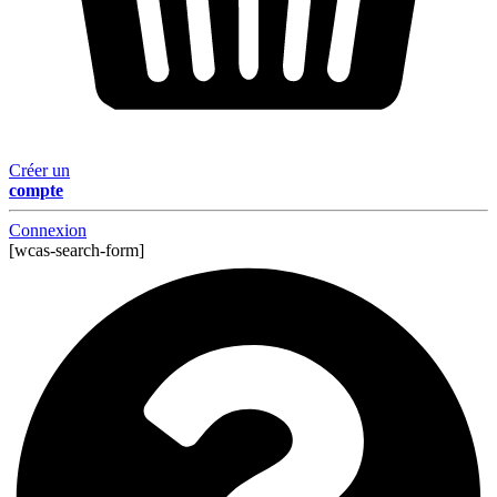
Créer un
compte
Connexion
[wcas-search-form]