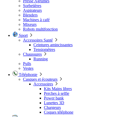
Presse Agrumes
Sorbetières
Aspirateurs
Blenders
Machines à café
Mixeurs
Robots multifonction
Sport
Accessoires Santé
Ceintures amincissantes
Tensiomètres
Chaussures
Running
Pulls
Vestes
Téléphonie
Casques et écouteurs
Accessoires
Kits Mains libres
Perches à selfie
Power bank
Lunettes 3D
Chargeurs
Coques téléphone