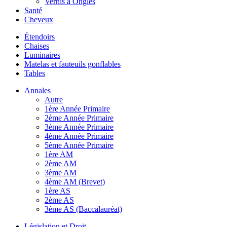
Vernis à Ongles
Santé
Cheveux
Étendoirs
Chaises
Luminaires
Matelas et fauteuils gonflables
Tables
Annales
Autre
1ère Année Primaire
2ème Année Primaire
3ème Année Primaire
4ème Année Primaire
5ème Année Primaire
1ère AM
2ème AM
3ème AM
4ème AM (Brevet)
1ère AS
2ème AS
3ème AS (Baccalauréat)
Législation et Droit