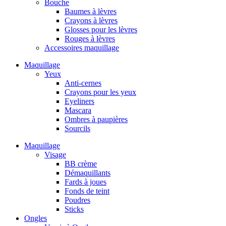
Bouche
Baumes à lèvres
Crayons à lèvres
Glosses pour les lèvres
Rouges à lèvres
Accessoires maquillage
Maquillage
Yeux
Anti-cernes
Crayons pour les yeux
Eyeliners
Mascara
Ombres à paupières
Sourcils
Maquillage
Visage
BB crème
Démaquillants
Fards à joues
Fonds de teint
Poudres
Sticks
Ongles