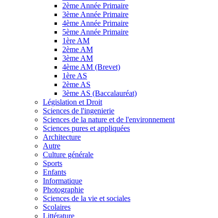
2ème Année Primaire
3ème Année Primaire
4ème Année Primaire
5ème Année Primaire
1ère AM
2ème AM
3ème AM
4ème AM (Brevet)
1ère AS
2ème AS
3ème AS (Baccalauréat)
Législation et Droit
Sciences de l'ingenierie
Sciences de la nature et de l'environnement
Sciences pures et appliquées
Architecture
Autre
Culture générale
Sports
Enfants
Informatique
Photographie
Sciences de la vie et sociales
Scolaires
Littérature