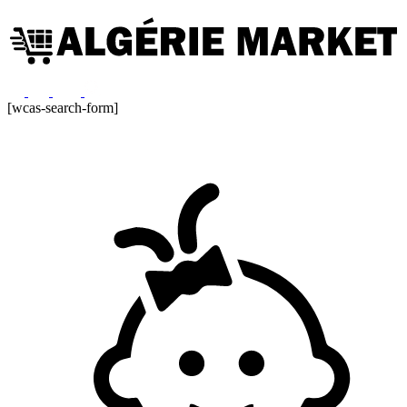
[wcas-search-form]