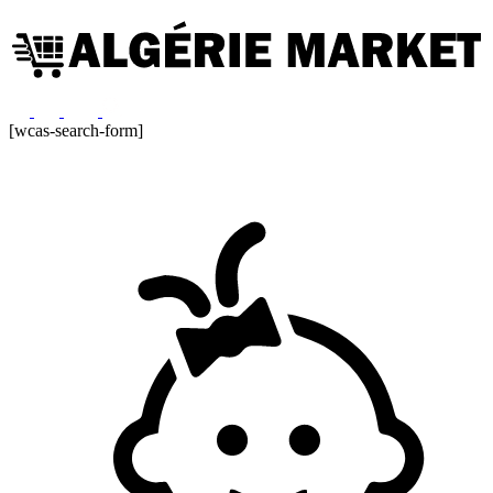
[wcas-search-form]