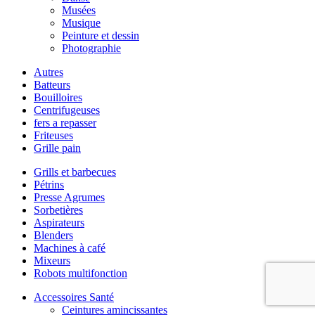
Musées
Musique
Peinture et dessin
Photographie
Autres
Batteurs
Bouilloires
Centrifugeuses
fers a repasser
Friteuses
Grille pain
Grills et barbecues
Pétrins
Presse Agrumes
Sorbetières
Aspirateurs
Blenders
Machines à café
Mixeurs
Robots multifonction
Accessoires Santé
Ceintures amincissantes