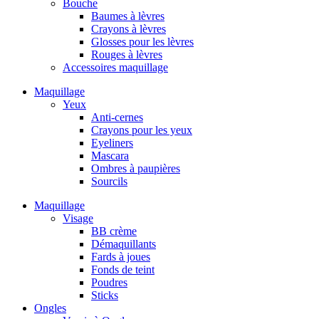
Bouche
Baumes à lèvres
Crayons à lèvres
Glosses pour les lèvres
Rouges à lèvres
Accessoires maquillage
Maquillage
Yeux
Anti-cernes
Crayons pour les yeux
Eyeliners
Mascara
Ombres à paupières
Sourcils
Maquillage
Visage
BB crème
Démaquillants
Fards à joues
Fonds de teint
Poudres
Sticks
Ongles