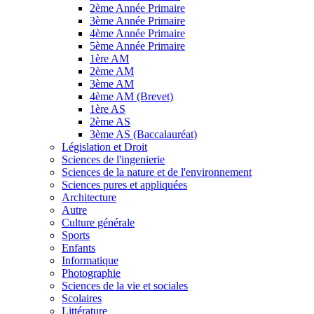
2ème Année Primaire
3ème Année Primaire
4ème Année Primaire
5ème Année Primaire
1ère AM
2ème AM
3ème AM
4ème AM (Brevet)
1ère AS
2ème AS
3ème AS (Baccalauréat)
Législation et Droit
Sciences de l'ingenierie
Sciences de la nature et de l'environnement
Sciences pures et appliquées
Architecture
Autre
Culture générale
Sports
Enfants
Informatique
Photographie
Sciences de la vie et sociales
Scolaires
Littérature