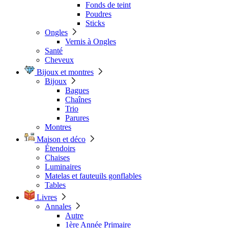
Fonds de teint
Poudres
Sticks
Ongles
Vernis à Ongles
Santé
Cheveux
Bijoux et montres
Bijoux
Bagues
Chaînes
Trio
Parures
Montres
Maison et déco
Étendoirs
Chaises
Luminaires
Matelas et fauteuils gonflables
Tables
Livres
Annales
Autre
1ère Année Primaire