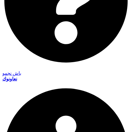
باش نجمو
نعاونوك