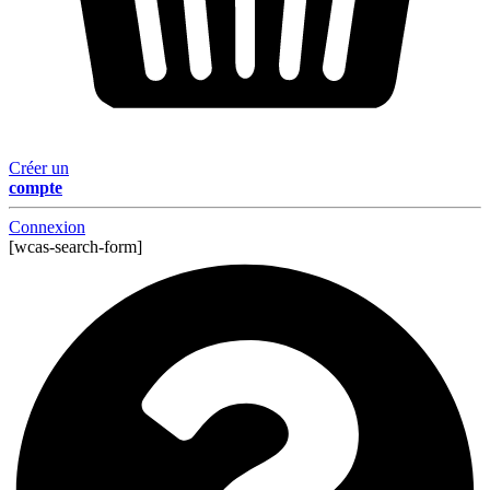
Créer un
compte
Connexion
[wcas-search-form]