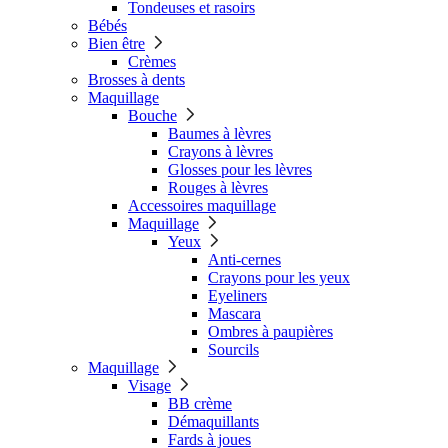
Tondeuses et rasoirs
Bébés
Bien être
Crèmes
Brosses à dents
Maquillage
Bouche
Baumes à lèvres
Crayons à lèvres
Glosses pour les lèvres
Rouges à lèvres
Accessoires maquillage
Maquillage
Yeux
Anti-cernes
Crayons pour les yeux
Eyeliners
Mascara
Ombres à paupières
Sourcils
Maquillage
Visage
BB crème
Démaquillants
Fards à joues