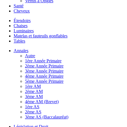
Vernis à Ongles
Santé
Cheveux
Étendoirs
Chaises
Luminaires
Matelas et fauteuils gonflables
Tables
Annales
Autre
1ère Année Primaire
2ème Année Primaire
3ème Année Primaire
4ème Année Primaire
5ème Année Primaire
1ère AM
2ème AM
3ème AM
4ème AM (Brevet)
1ère AS
2ème AS
3ème AS (Baccalauréat)
Législation et Droit