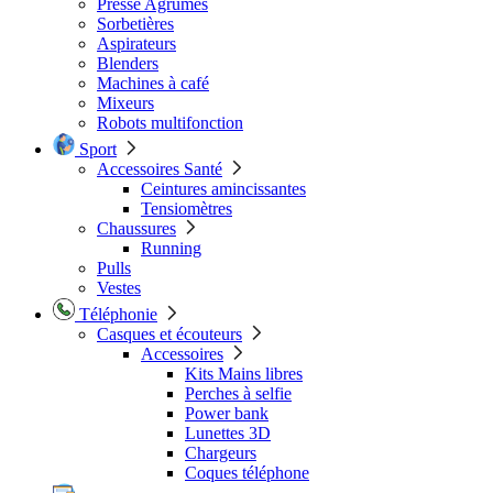
Presse Agrumes
Sorbetières
Aspirateurs
Blenders
Machines à café
Mixeurs
Robots multifonction
Sport
Accessoires Santé
Ceintures amincissantes
Tensiomètres
Chaussures
Running
Pulls
Vestes
Téléphonie
Casques et écouteurs
Accessoires
Kits Mains libres
Perches à selfie
Power bank
Lunettes 3D
Chargeurs
Coques téléphone