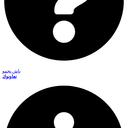
باش نجمو
نعاونوك