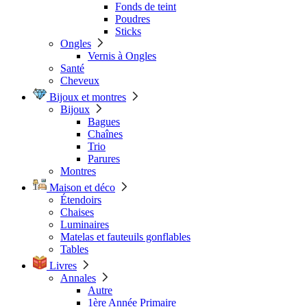
Fonds de teint
Poudres
Sticks
Ongles
Vernis à Ongles
Santé
Cheveux
Bijoux et montres
Bijoux
Bagues
Chaînes
Trio
Parures
Montres
Maison et déco
Étendoirs
Chaises
Luminaires
Matelas et fauteuils gonflables
Tables
Livres
Annales
Autre
1ère Année Primaire