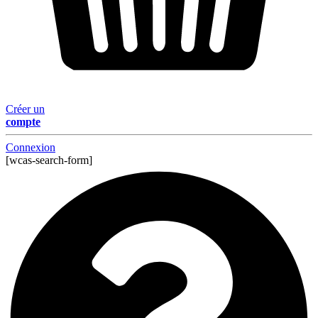
Créer un
compte
Connexion
[wcas-search-form]