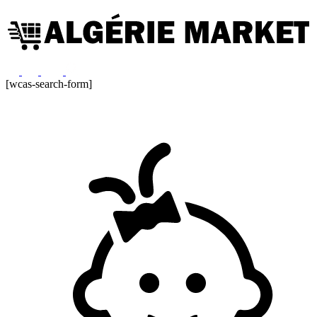
[wcas-search-form]