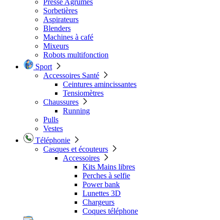
Presse Agrumes
Sorbetières
Aspirateurs
Blenders
Machines à café
Mixeurs
Robots multifonction
Sport
Accessoires Santé
Ceintures amincissantes
Tensiomètres
Chaussures
Running
Pulls
Vestes
Téléphonie
Casques et écouteurs
Accessoires
Kits Mains libres
Perches à selfie
Power bank
Lunettes 3D
Chargeurs
Coques téléphone