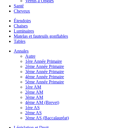
Vernis à Ongles
Santé
Cheveux
Étendoirs
Chaises
Luminaires
Matelas et fauteuils gonflables
Tables
Annales
Autre
1ère Année Primaire
2ème Année Primaire
3ème Année Primaire
4ème Année Primaire
5ème Année Primaire
1ère AM
2ème AM
3ème AM
4ème AM (Brevet)
1ère AS
2ème AS
3ème AS (Baccalauréat)
Législation et Droit