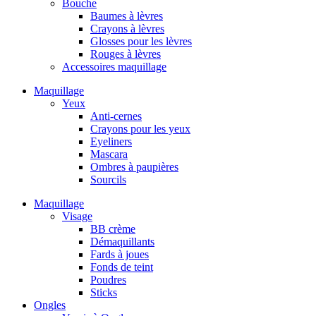
Bouche
Baumes à lèvres
Crayons à lèvres
Glosses pour les lèvres
Rouges à lèvres
Accessoires maquillage
Maquillage
Yeux
Anti-cernes
Crayons pour les yeux
Eyeliners
Mascara
Ombres à paupières
Sourcils
Maquillage
Visage
BB crème
Démaquillants
Fards à joues
Fonds de teint
Poudres
Sticks
Ongles