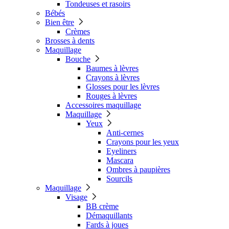
Tondeuses et rasoirs
Bébés
Bien être
Crèmes
Brosses à dents
Maquillage
Bouche
Baumes à lèvres
Crayons à lèvres
Glosses pour les lèvres
Rouges à lèvres
Accessoires maquillage
Maquillage
Yeux
Anti-cernes
Crayons pour les yeux
Eyeliners
Mascara
Ombres à paupières
Sourcils
Maquillage
Visage
BB crème
Démaquillants
Fards à joues