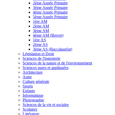
2ème Année Primaire
3ème Année Primaire
4ème Année Primaire
5ème Année Primaire
1ère AM
2ème AM
3ème AM
4ème AM (Brevet)
1ère AS
2ème AS
3ème AS (Baccalauréat)
Législation et Droit
Sciences de l'ingenierie
Sciences de la nature et de l'environnement
Sciences pures et appliquées
Architecture
Autre
Culture générale
Sports
Enfants
Informatique
Photographie
Sciences de la vie et sociales
Scolaires
Littérature