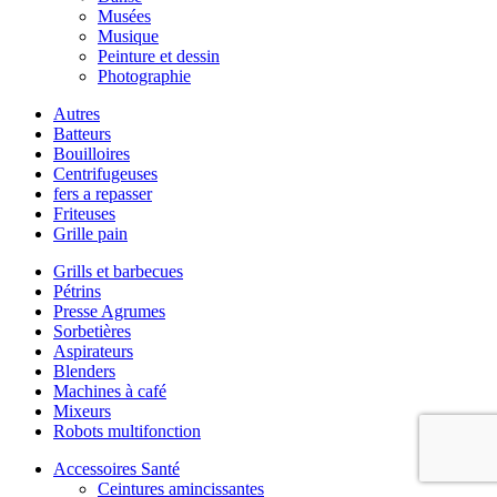
Musées
Musique
Peinture et dessin
Photographie
Autres
Batteurs
Bouilloires
Centrifugeuses
fers a repasser
Friteuses
Grille pain
Grills et barbecues
Pétrins
Presse Agrumes
Sorbetières
Aspirateurs
Blenders
Machines à café
Mixeurs
Robots multifonction
Accessoires Santé
Ceintures amincissantes