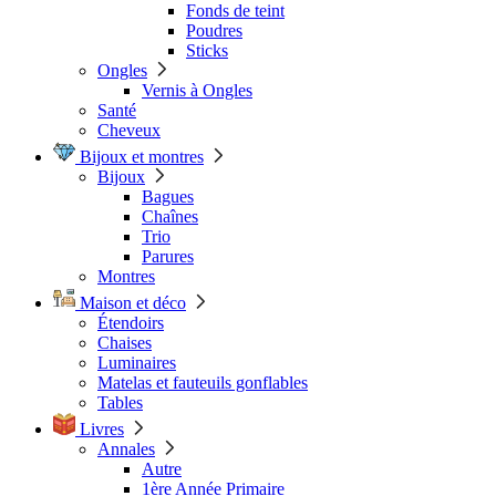
Fonds de teint
Poudres
Sticks
Ongles
Vernis à Ongles
Santé
Cheveux
Bijoux et montres
Bijoux
Bagues
Chaînes
Trio
Parures
Montres
Maison et déco
Étendoirs
Chaises
Luminaires
Matelas et fauteuils gonflables
Tables
Livres
Annales
Autre
1ère Année Primaire