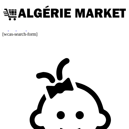
[wcas-search-form]