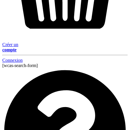
Créer un
compte
Connexion
[wcas-search-form]