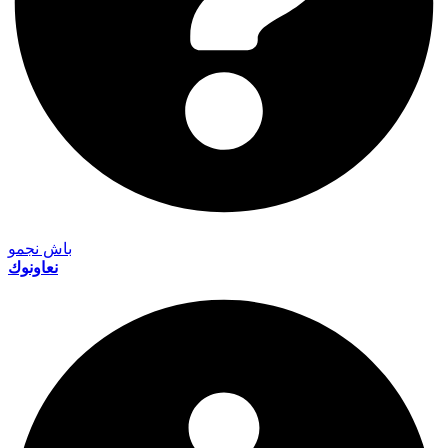
باش نجمو
نعاونوك