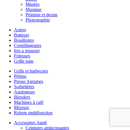
Musées
Musique
Peinture et dessin
Photographie
Autres
Batteurs
Bouilloires
Centrifugeuses
fers a repasser
Friteuses
Grille pain
Grills et barbecues
Pétrins
Presse Agrumes
Sorbetières
Aspirateurs
Blenders
Machines à café
Mixeurs
Robots multifonction
Accessoires Santé
Ceintures amincissantes