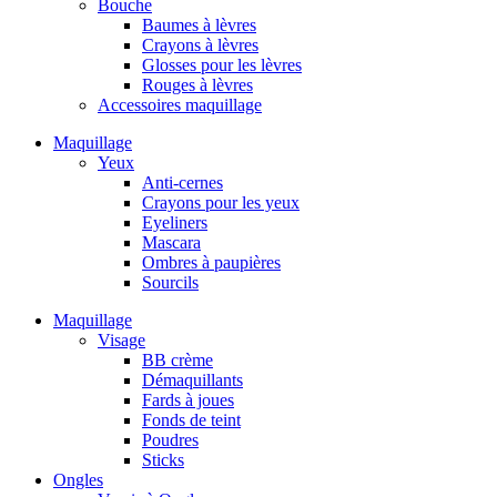
Bouche
Baumes à lèvres
Crayons à lèvres
Glosses pour les lèvres
Rouges à lèvres
Accessoires maquillage
Maquillage
Yeux
Anti-cernes
Crayons pour les yeux
Eyeliners
Mascara
Ombres à paupières
Sourcils
Maquillage
Visage
BB crème
Démaquillants
Fards à joues
Fonds de teint
Poudres
Sticks
Ongles