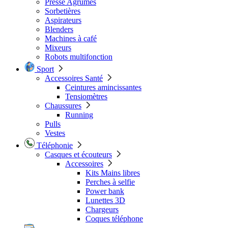
Presse Agrumes
Sorbetières
Aspirateurs
Blenders
Machines à café
Mixeurs
Robots multifonction
Sport
Accessoires Santé
Ceintures amincissantes
Tensiomètres
Chaussures
Running
Pulls
Vestes
Téléphonie
Casques et écouteurs
Accessoires
Kits Mains libres
Perches à selfie
Power bank
Lunettes 3D
Chargeurs
Coques téléphone