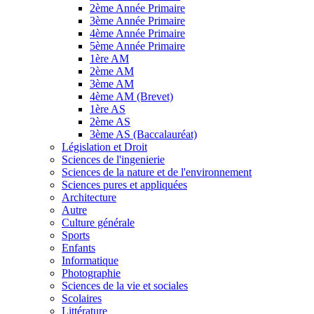
2ème Année Primaire
3ème Année Primaire
4ème Année Primaire
5ème Année Primaire
1ère AM
2ème AM
3ème AM
4ème AM (Brevet)
1ère AS
2ème AS
3ème AS (Baccalauréat)
Législation et Droit
Sciences de l'ingenierie
Sciences de la nature et de l'environnement
Sciences pures et appliquées
Architecture
Autre
Culture générale
Sports
Enfants
Informatique
Photographie
Sciences de la vie et sociales
Scolaires
Littérature