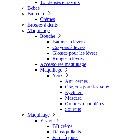
Tondeuses et rasoirs
Bébés
Bien être
Crèmes
Brosses à dents
Maquillage
Bouche
Baumes à lèvres
Crayons à lèvres
Glosses pour les lèvres
Rouges à lèvres
Accessoires maquillage
Maquillage
Yeux
Anti-cernes
Crayons pour les yeux
Eyeliners
Mascara
Ombres à paupières
Sourcils
Maquillage
Visage
BB crème
Démaquillants
Fards à joues