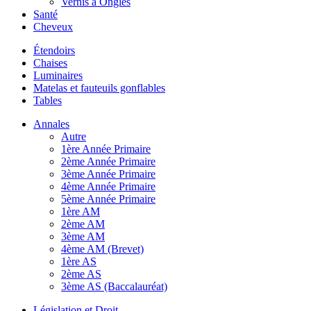
Vernis à Ongles
Santé
Cheveux
Étendoirs
Chaises
Luminaires
Matelas et fauteuils gonflables
Tables
Annales
Autre
1ère Année Primaire
2ème Année Primaire
3ème Année Primaire
4ème Année Primaire
5ème Année Primaire
1ère AM
2ème AM
3ème AM
4ème AM (Brevet)
1ère AS
2ème AS
3ème AS (Baccalauréat)
Législation et Droit