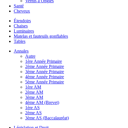
Vernis à Ongles
Santé
Cheveux
Étendoirs
Chaises
Luminaires
Matelas et fauteuils gonflables
Tables
Annales
Autre
1ère Année Primaire
2ème Année Primaire
3ème Année Primaire
4ème Année Primaire
5ème Année Primaire
1ère AM
2ème AM
3ème AM
4ème AM (Brevet)
1ère AS
2ème AS
3ème AS (Baccalauréat)
Législation et Droit