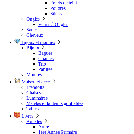
Fonds de teint
Poudres
Sticks
Ongles
Vernis à Ongles
Santé
Cheveux
Bijoux et montres
Bijoux
Bagues
Chaînes
Trio
Parures
Montres
Maison et déco
Étendoirs
Chaises
Luminaires
Matelas et fauteuils gonflables
Tables
Livres
Annales
Autre
1ère Année Primaire