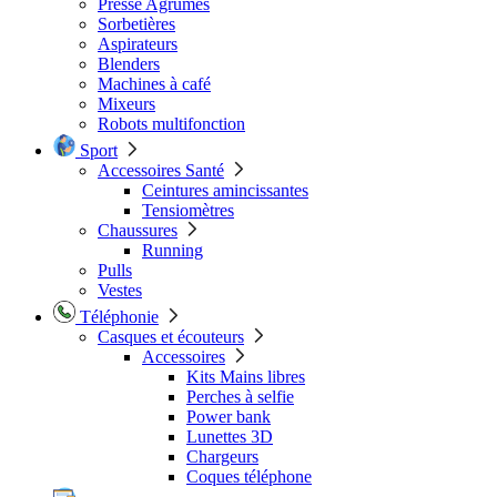
Presse Agrumes
Sorbetières
Aspirateurs
Blenders
Machines à café
Mixeurs
Robots multifonction
Sport
Accessoires Santé
Ceintures amincissantes
Tensiomètres
Chaussures
Running
Pulls
Vestes
Téléphonie
Casques et écouteurs
Accessoires
Kits Mains libres
Perches à selfie
Power bank
Lunettes 3D
Chargeurs
Coques téléphone