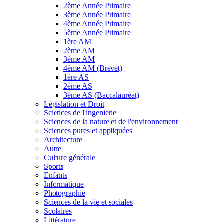
2ème Année Primaire
3ème Année Primaire
4ème Année Primaire
5ème Année Primaire
1ère AM
2ème AM
3ème AM
4ème AM (Brevet)
1ère AS
2ème AS
3ème AS (Baccalauréat)
Législation et Droit
Sciences de l'ingenierie
Sciences de la nature et de l'environnement
Sciences pures et appliquées
Architecture
Autre
Culture générale
Sports
Enfants
Informatique
Photographie
Sciences de la vie et sociales
Scolaires
Littérature