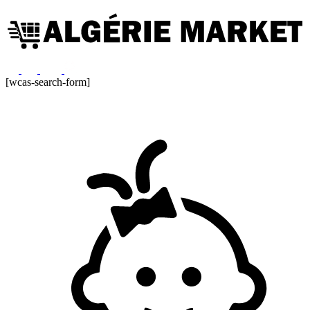
[wcas-search-form]