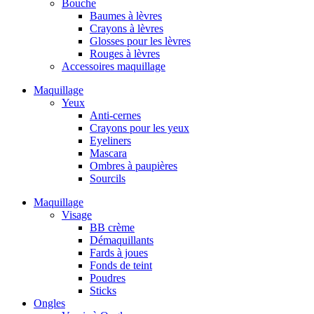
Bouche
Baumes à lèvres
Crayons à lèvres
Glosses pour les lèvres
Rouges à lèvres
Accessoires maquillage
Maquillage
Yeux
Anti-cernes
Crayons pour les yeux
Eyeliners
Mascara
Ombres à paupières
Sourcils
Maquillage
Visage
BB crème
Démaquillants
Fards à joues
Fonds de teint
Poudres
Sticks
Ongles