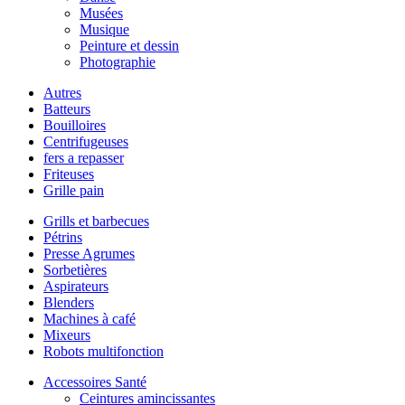
Musées
Musique
Peinture et dessin
Photographie
Autres
Batteurs
Bouilloires
Centrifugeuses
fers a repasser
Friteuses
Grille pain
Grills et barbecues
Pétrins
Presse Agrumes
Sorbetières
Aspirateurs
Blenders
Machines à café
Mixeurs
Robots multifonction
Accessoires Santé
Ceintures amincissantes