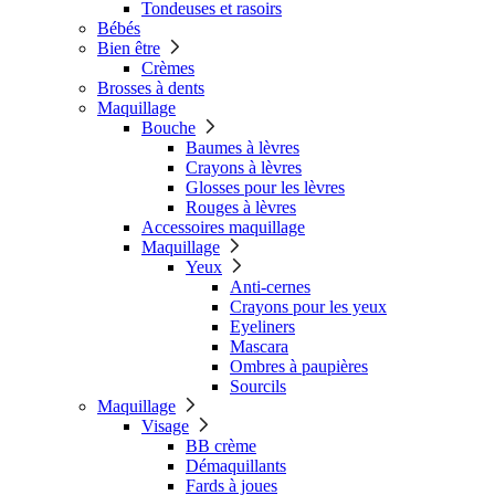
Tondeuses et rasoirs
Bébés
Bien être
Crèmes
Brosses à dents
Maquillage
Bouche
Baumes à lèvres
Crayons à lèvres
Glosses pour les lèvres
Rouges à lèvres
Accessoires maquillage
Maquillage
Yeux
Anti-cernes
Crayons pour les yeux
Eyeliners
Mascara
Ombres à paupières
Sourcils
Maquillage
Visage
BB crème
Démaquillants
Fards à joues