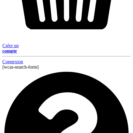
Créer un
compte
Connexion
[wcas-search-form]