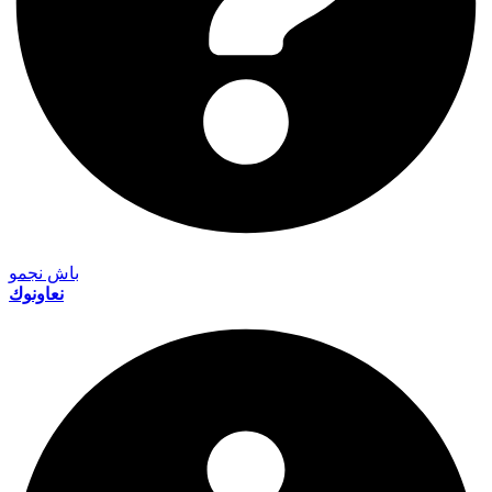
باش نجمو
نعاونوك