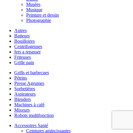
Musées
Musique
Peinture et dessin
Photographie
Autres
Batteurs
Bouilloires
Centrifugeuses
fers a repasser
Friteuses
Grille pain
Grills et barbecues
Pétrins
Presse Agrumes
Sorbetières
Aspirateurs
Blenders
Machines à café
Mixeurs
Robots multifonction
Accessoires Santé
Ceintures amincissantes