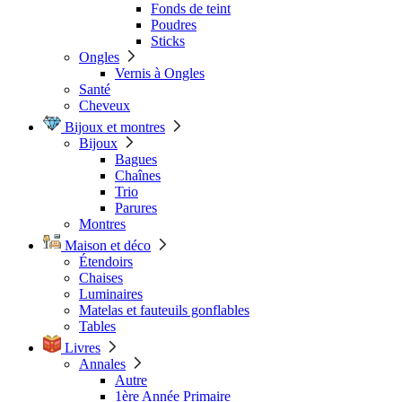
Fonds de teint
Poudres
Sticks
Ongles
Vernis à Ongles
Santé
Cheveux
Bijoux et montres
Bijoux
Bagues
Chaînes
Trio
Parures
Montres
Maison et déco
Étendoirs
Chaises
Luminaires
Matelas et fauteuils gonflables
Tables
Livres
Annales
Autre
1ère Année Primaire