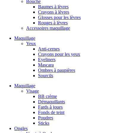
Bouche
Baumes à lèvres
Crayons à lèvres
Glosses pour les lèvres
Rouges à lèvres
Accessoires maquillage
Maquillage
Yeux
Anti-cernes
Crayons pour les yeux
Eyeliners
Mascara
Ombres à paupières
Sourcils
Maquillage
Visage
BB crème
Démaquillants
Fards à joues
Fonds de teint
Poudres
Sticks
Ongles