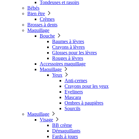
Tondeuses et rasoirs
Bébés
Bien être
Crèmes
Brosses à dents
Maquillage
Bouche
Baumes à lèvres
Crayons à lèvres
Glosses pour les lèvres
Rouges à lèvres
Accessoires maquillage
Maquillage
Yeux
Anti-cernes
Crayons pour les yeux
Eyeliners
Mascara
Ombres à paupières
Sourcils
Maquillage
Visage
BB crème
Démaquillants
Fards à joues