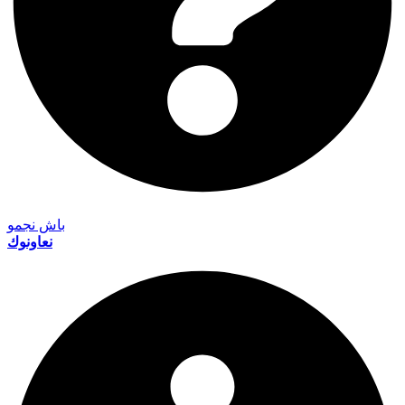
باش نجمو
نعاونوك