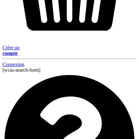
Créer un
compte
Connexion
[wcas-search-form]