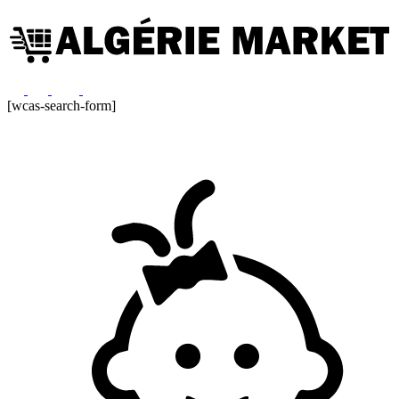
[wcas-search-form]