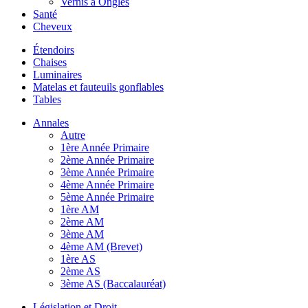
Vernis à Ongles
Santé
Cheveux
Étendoirs
Chaises
Luminaires
Matelas et fauteuils gonflables
Tables
Annales
Autre
1ère Année Primaire
2ème Année Primaire
3ème Année Primaire
4ème Année Primaire
5ème Année Primaire
1ère AM
2ème AM
3ème AM
4ème AM (Brevet)
1ère AS
2ème AS
3ème AS (Baccalauréat)
Législation et Droit