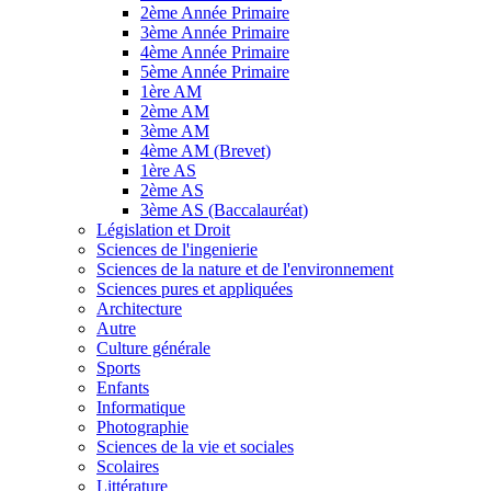
2ème Année Primaire
3ème Année Primaire
4ème Année Primaire
5ème Année Primaire
1ère AM
2ème AM
3ème AM
4ème AM (Brevet)
1ère AS
2ème AS
3ème AS (Baccalauréat)
Législation et Droit
Sciences de l'ingenierie
Sciences de la nature et de l'environnement
Sciences pures et appliquées
Architecture
Autre
Culture générale
Sports
Enfants
Informatique
Photographie
Sciences de la vie et sociales
Scolaires
Littérature