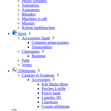
Presse Agrumes
Sorbetières
Aspirateurs
Blenders
Machines à café
Mixeurs
Robots multifonction
Sport
Accessoires Santé
Ceintures amincissantes
Tensiomètres
Chaussures
Running
Pulls
Vestes
Téléphonie
Casques et écouteurs
Accessoires
Kits Mains libres
Perches à selfie
Power bank
Lunettes 3D
Chargeurs
Coques téléphone