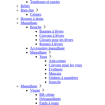
Tondeuses et rasoirs
Bébés
Bien être
Crèmes
Brosses à dents
Maquillage
Bouche
Baumes à lèvres
Crayons à lèvres
Glosses pour les lèvres
Rouges à lèvres
Accessoires maquillage
Maquillage
Yeux
Anti-cernes
Crayons pour les yeux
Eyeliners
Mascara
Ombres à paupières
Sourcils
Maquillage
Visage
BB crème
Démaquillants
Fards à joues