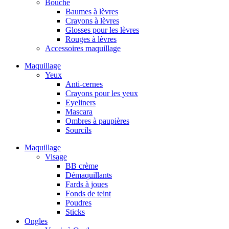
Bouche
Baumes à lèvres
Crayons à lèvres
Glosses pour les lèvres
Rouges à lèvres
Accessoires maquillage
Maquillage
Yeux
Anti-cernes
Crayons pour les yeux
Eyeliners
Mascara
Ombres à paupières
Sourcils
Maquillage
Visage
BB crème
Démaquillants
Fards à joues
Fonds de teint
Poudres
Sticks
Ongles