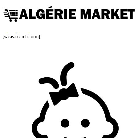
[wcas-search-form]