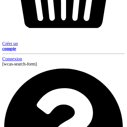
Créer un
compte
Connexion
[wcas-search-form]