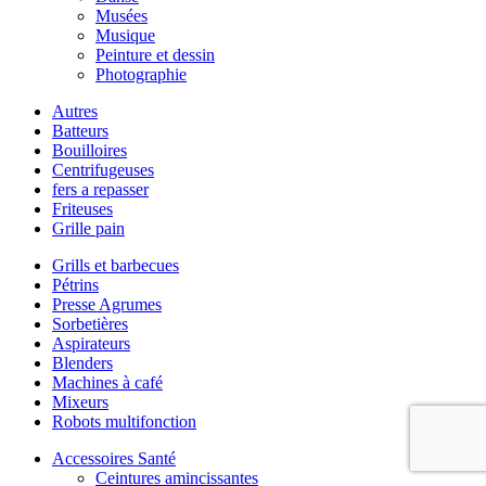
Musées
Musique
Peinture et dessin
Photographie
Autres
Batteurs
Bouilloires
Centrifugeuses
fers a repasser
Friteuses
Grille pain
Grills et barbecues
Pétrins
Presse Agrumes
Sorbetières
Aspirateurs
Blenders
Machines à café
Mixeurs
Robots multifonction
Accessoires Santé
Ceintures amincissantes