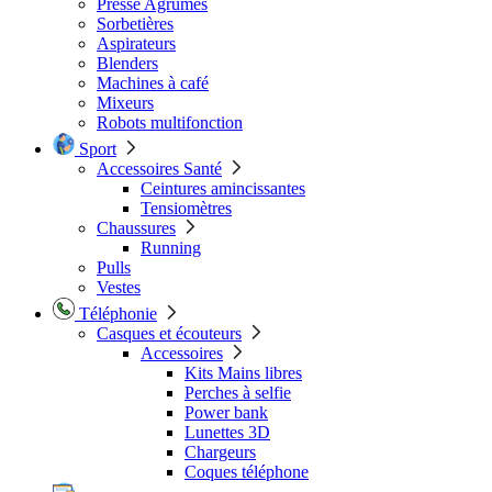
Presse Agrumes
Sorbetières
Aspirateurs
Blenders
Machines à café
Mixeurs
Robots multifonction
Sport
Accessoires Santé
Ceintures amincissantes
Tensiomètres
Chaussures
Running
Pulls
Vestes
Téléphonie
Casques et écouteurs
Accessoires
Kits Mains libres
Perches à selfie
Power bank
Lunettes 3D
Chargeurs
Coques téléphone