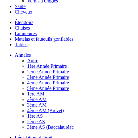
Vernis à Ongles
Santé
Cheveux
Étendoirs
Chaises
Luminaires
Matelas et fauteuils gonflables
Tables
Annales
Autre
1ère Année Primaire
2ème Année Primaire
3ème Année Primaire
4ème Année Primaire
5ème Année Primaire
1ère AM
2ème AM
3ème AM
4ème AM (Brevet)
1ère AS
2ème AS
3ème AS (Baccalauréat)
Législation et Droit