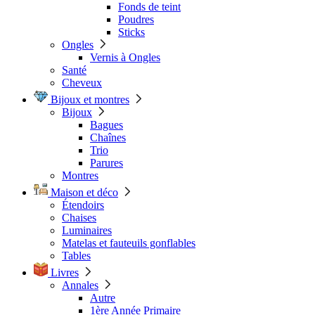
Fonds de teint
Poudres
Sticks
Ongles
Vernis à Ongles
Santé
Cheveux
Bijoux et montres
Bijoux
Bagues
Chaînes
Trio
Parures
Montres
Maison et déco
Étendoirs
Chaises
Luminaires
Matelas et fauteuils gonflables
Tables
Livres
Annales
Autre
1ère Année Primaire