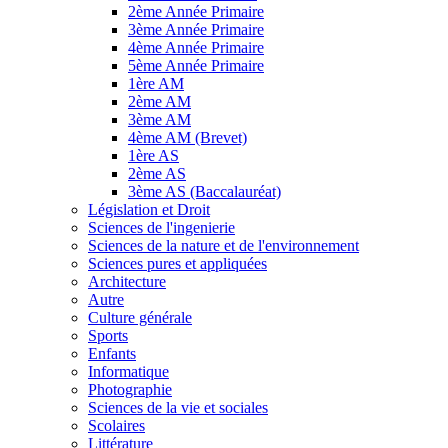
2ème Année Primaire
3ème Année Primaire
4ème Année Primaire
5ème Année Primaire
1ère AM
2ème AM
3ème AM
4ème AM (Brevet)
1ère AS
2ème AS
3ème AS (Baccalauréat)
Législation et Droit
Sciences de l'ingenierie
Sciences de la nature et de l'environnement
Sciences pures et appliquées
Architecture
Autre
Culture générale
Sports
Enfants
Informatique
Photographie
Sciences de la vie et sociales
Scolaires
Littérature