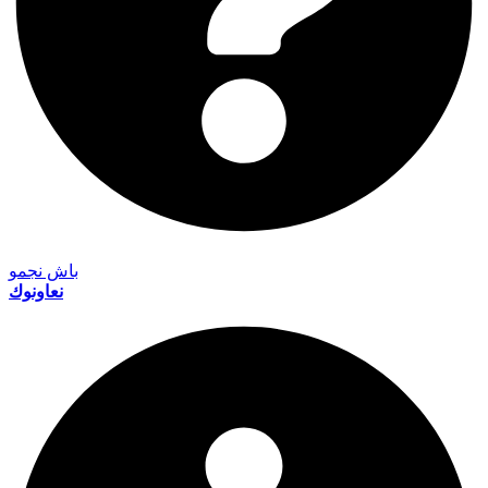
باش نجمو
نعاونوك