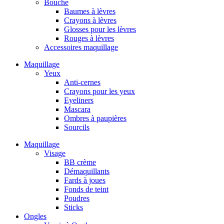
Bouche
Baumes à lèvres
Crayons à lèvres
Glosses pour les lèvres
Rouges à lèvres
Accessoires maquillage
Maquillage
Yeux
Anti-cernes
Crayons pour les yeux
Eyeliners
Mascara
Ombres à paupières
Sourcils
Maquillage
Visage
BB crème
Démaquillants
Fards à joues
Fonds de teint
Poudres
Sticks
Ongles