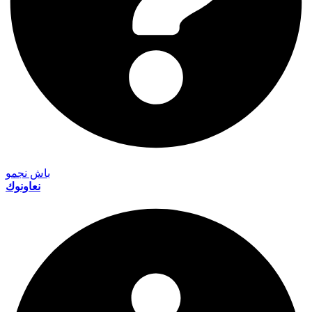
باش نجمو
نعاونوك