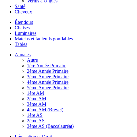
Vernis à Ongles
Santé
Cheveux
Étendoirs
Chaises
Luminaires
Matelas et fauteuils gonflables
Tables
Annales
Autre
1ère Année Primaire
2ème Année Primaire
3ème Année Primaire
4ème Année Primaire
5ème Année Primaire
1ère AM
2ème AM
3ème AM
4ème AM (Brevet)
1ère AS
2ème AS
3ème AS (Baccalauréat)
Législation et Droit