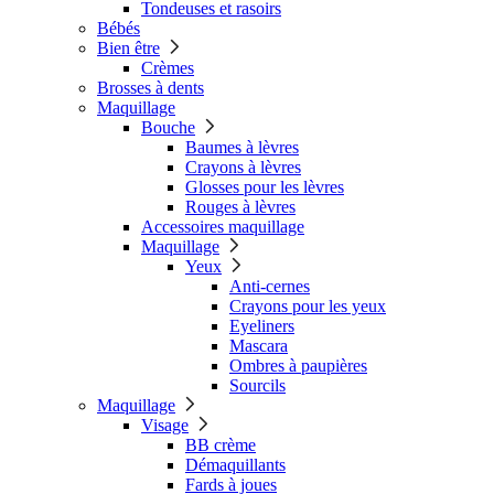
Tondeuses et rasoirs
Bébés
Bien être
Crèmes
Brosses à dents
Maquillage
Bouche
Baumes à lèvres
Crayons à lèvres
Glosses pour les lèvres
Rouges à lèvres
Accessoires maquillage
Maquillage
Yeux
Anti-cernes
Crayons pour les yeux
Eyeliners
Mascara
Ombres à paupières
Sourcils
Maquillage
Visage
BB crème
Démaquillants
Fards à joues