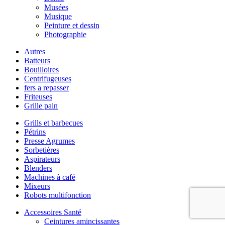
Musées
Musique
Peinture et dessin
Photographie
Autres
Batteurs
Bouilloires
Centrifugeuses
fers a repasser
Friteuses
Grille pain
Grills et barbecues
Pétrins
Presse Agrumes
Sorbetières
Aspirateurs
Blenders
Machines à café
Mixeurs
Robots multifonction
Accessoires Santé
Ceintures amincissantes