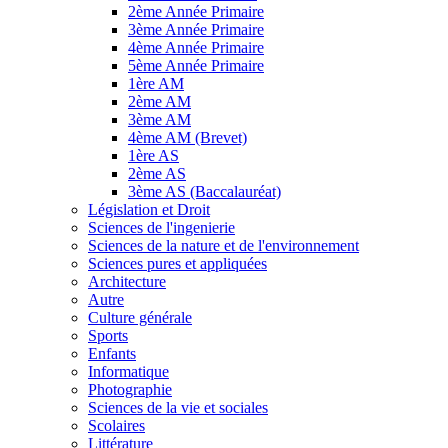
2ème Année Primaire
3ème Année Primaire
4ème Année Primaire
5ème Année Primaire
1ère AM
2ème AM
3ème AM
4ème AM (Brevet)
1ère AS
2ème AS
3ème AS (Baccalauréat)
Législation et Droit
Sciences de l'ingenierie
Sciences de la nature et de l'environnement
Sciences pures et appliquées
Architecture
Autre
Culture générale
Sports
Enfants
Informatique
Photographie
Sciences de la vie et sociales
Scolaires
Littérature