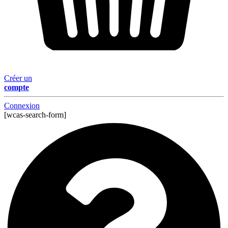
Créer un
compte
Connexion
[wcas-search-form]