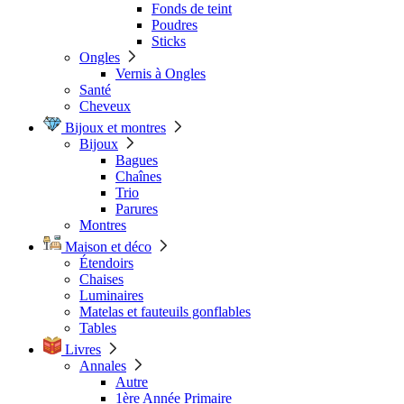
Fonds de teint
Poudres
Sticks
Ongles
Vernis à Ongles
Santé
Cheveux
Bijoux et montres
Bijoux
Bagues
Chaînes
Trio
Parures
Montres
Maison et déco
Étendoirs
Chaises
Luminaires
Matelas et fauteuils gonflables
Tables
Livres
Annales
Autre
1ère Année Primaire