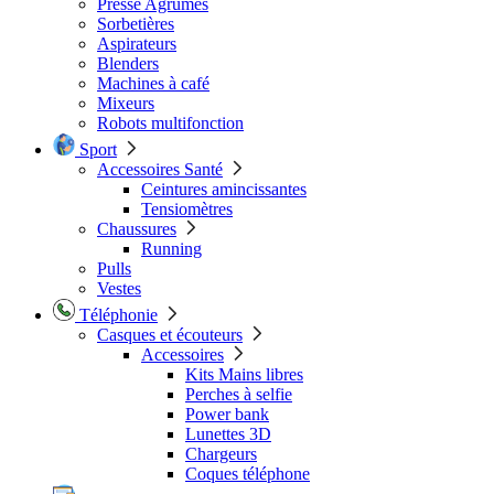
Presse Agrumes
Sorbetières
Aspirateurs
Blenders
Machines à café
Mixeurs
Robots multifonction
Sport
Accessoires Santé
Ceintures amincissantes
Tensiomètres
Chaussures
Running
Pulls
Vestes
Téléphonie
Casques et écouteurs
Accessoires
Kits Mains libres
Perches à selfie
Power bank
Lunettes 3D
Chargeurs
Coques téléphone