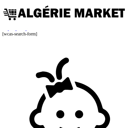
[wcas-search-form]