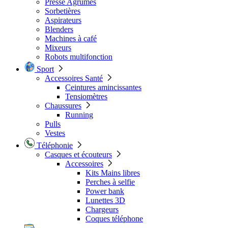
Presse Agrumes
Sorbetières
Aspirateurs
Blenders
Machines à café
Mixeurs
Robots multifonction
Sport
Accessoires Santé
Ceintures amincissantes
Tensiomètres
Chaussures
Running
Pulls
Vestes
Téléphonie
Casques et écouteurs
Accessoires
Kits Mains libres
Perches à selfie
Power bank
Lunettes 3D
Chargeurs
Coques téléphone