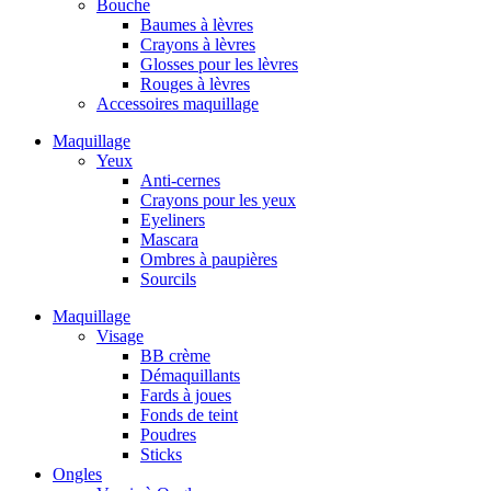
Bouche
Baumes à lèvres
Crayons à lèvres
Glosses pour les lèvres
Rouges à lèvres
Accessoires maquillage
Maquillage
Yeux
Anti-cernes
Crayons pour les yeux
Eyeliners
Mascara
Ombres à paupières
Sourcils
Maquillage
Visage
BB crème
Démaquillants
Fards à joues
Fonds de teint
Poudres
Sticks
Ongles