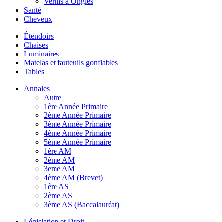
Vernis à Ongles
Santé
Cheveux
Étendoirs
Chaises
Luminaires
Matelas et fauteuils gonflables
Tables
Annales
Autre
1ère Année Primaire
2ème Année Primaire
3ème Année Primaire
4ème Année Primaire
5ème Année Primaire
1ère AM
2ème AM
3ème AM
4ème AM (Brevet)
1ère AS
2ème AS
3ème AS (Baccalauréat)
Législation et Droit