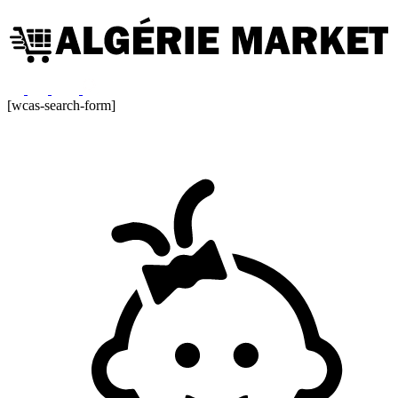
[wcas-search-form]