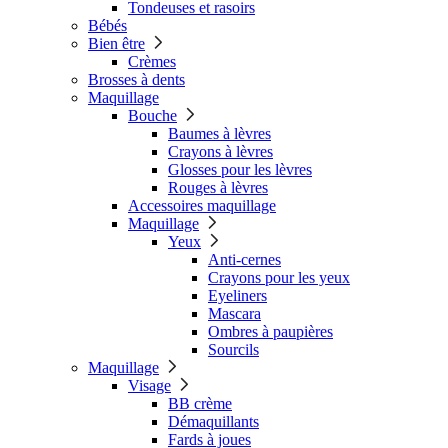
Tondeuses et rasoirs
Bébés
Bien être
Crèmes
Brosses à dents
Maquillage
Bouche
Baumes à lèvres
Crayons à lèvres
Glosses pour les lèvres
Rouges à lèvres
Accessoires maquillage
Maquillage
Yeux
Anti-cernes
Crayons pour les yeux
Eyeliners
Mascara
Ombres à paupières
Sourcils
Maquillage
Visage
BB crème
Démaquillants
Fards à joues