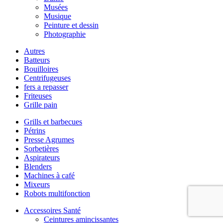
Musées
Musique
Peinture et dessin
Photographie
Autres
Batteurs
Bouilloires
Centrifugeuses
fers a repasser
Friteuses
Grille pain
Grills et barbecues
Pétrins
Presse Agrumes
Sorbetières
Aspirateurs
Blenders
Machines à café
Mixeurs
Robots multifonction
Accessoires Santé
Ceintures amincissantes