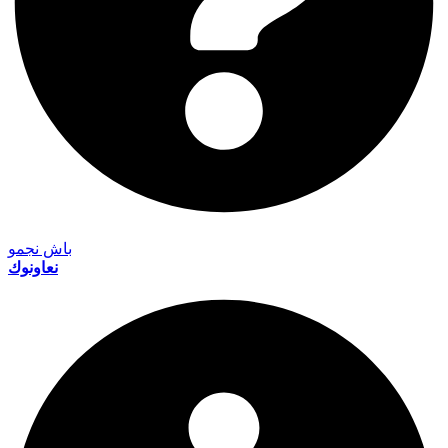
باش نجمو
نعاونوك