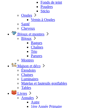
Fonds de teint
Poudres
Sticks
Ongles
Vernis à Ongles
Santé
Cheveux
Bijoux et montres
Bijoux
Bagues
Chaînes
Trio
Parures
Montres
Maison et déco
Étendoirs
Chaises
Luminaires
Matelas et fauteuils gonflables
Tables
Livres
Annales
Autre
1ère Année Primaire