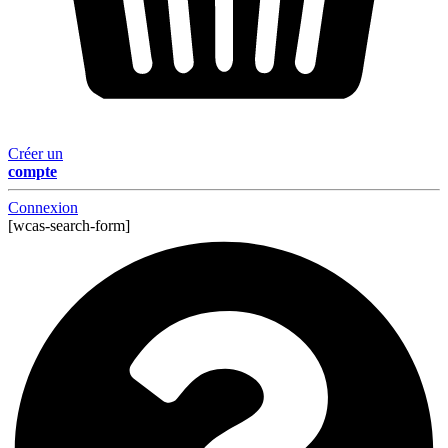
Créer un
compte
Connexion
[wcas-search-form]