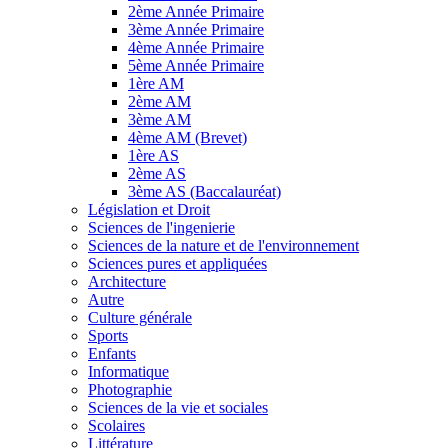
2ème Année Primaire
3ème Année Primaire
4ème Année Primaire
5ème Année Primaire
1ère AM
2ème AM
3ème AM
4ème AM (Brevet)
1ère AS
2ème AS
3ème AS (Baccalauréat)
Législation et Droit
Sciences de l'ingenierie
Sciences de la nature et de l'environnement
Sciences pures et appliquées
Architecture
Autre
Culture générale
Sports
Enfants
Informatique
Photographie
Sciences de la vie et sociales
Scolaires
Littérature