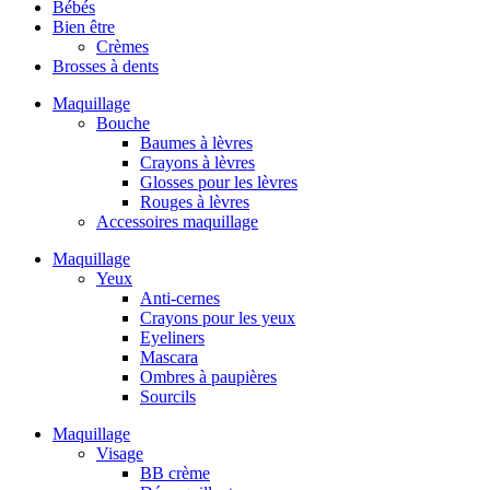
Bébés
Bien être
Crèmes
Brosses à dents
Maquillage
Bouche
Baumes à lèvres
Crayons à lèvres
Glosses pour les lèvres
Rouges à lèvres
Accessoires maquillage
Maquillage
Yeux
Anti-cernes
Crayons pour les yeux
Eyeliners
Mascara
Ombres à paupières
Sourcils
Maquillage
Visage
BB crème