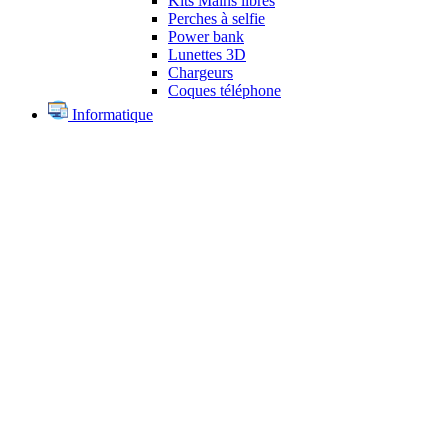
Kits Mains libres
Perches à selfie
Power bank
Lunettes 3D
Chargeurs
Coques téléphone
Informatique