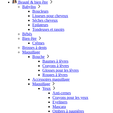
Beauté & bien être
Babyliss
Boucleurs
Lisseurs pour cheveux
Sèches cheveux
Epilateurs
Tondeuses et rasoirs
Bébés
Bien être
Crèmes
Brosses à dents
Maquillage
Bouche
Baumes à lèvres
Crayons à lèvres
Glosses pour les lèvres
Rouges à lèvres
Accessoires maquillage
Maquillage
Yeux
Anti-cernes
Crayons pour les yeux
Eyeliners
Mascara
Ombres à paupières