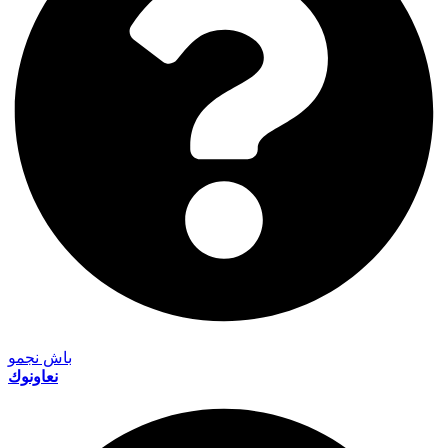
باش نجمو
نعاونوك