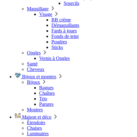
Sourcils
Maquillage
Visage
BB crème
Démaquillants
Fards à joues
Fonds de teint
Poudres
Sticks
Ongles
Vernis à Ongles
Santé
Cheveux
Bijoux et montres
Bijoux
Bagues
Chaînes
Trio
Parures
Montres
Maison et déco
Étendoirs
Chaises
Luminaires