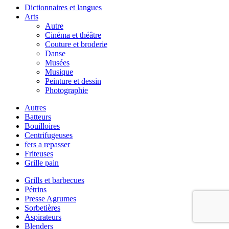
Dictionnaires et langues
Arts
Autre
Cinéma et théâtre
Couture et broderie
Danse
Musées
Musique
Peinture et dessin
Photographie
Autres
Batteurs
Bouilloires
Centrifugeuses
fers a repasser
Friteuses
Grille pain
Grills et barbecues
Pétrins
Presse Agrumes
Sorbetières
Aspirateurs
Blenders