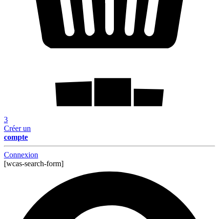
3
Créer un
compte
Connexion
[wcas-search-form]