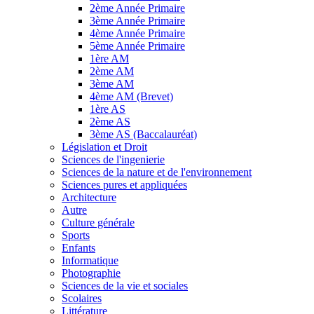
2ème Année Primaire
3ème Année Primaire
4ème Année Primaire
5ème Année Primaire
1ère AM
2ème AM
3ème AM
4ème AM (Brevet)
1ère AS
2ème AS
3ème AS (Baccalauréat)
Législation et Droit
Sciences de l'ingenierie
Sciences de la nature et de l'environnement
Sciences pures et appliquées
Architecture
Autre
Culture générale
Sports
Enfants
Informatique
Photographie
Sciences de la vie et sociales
Scolaires
Littérature