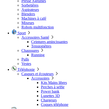
Presse Agrumes
Sorbetières
Aspirateurs
Blenders
Machines à café
Mixeurs
Robots multifonction
Sport
Accessoires Santé
Ceintures amincissantes
Tensiomètres
Chaussures
Running
Pulls
Vestes
Téléphonie
Casques et écouteurs
Accessoires
Kits Mains libres
Perches à selfie
Power bank
Lunettes 3D
Chargeurs
Coques téléphone