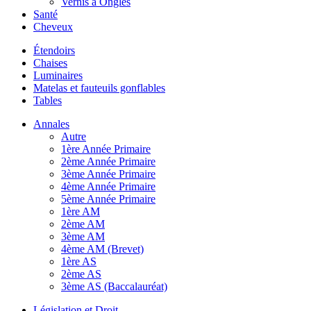
Vernis à Ongles
Santé
Cheveux
Étendoirs
Chaises
Luminaires
Matelas et fauteuils gonflables
Tables
Annales
Autre
1ère Année Primaire
2ème Année Primaire
3ème Année Primaire
4ème Année Primaire
5ème Année Primaire
1ère AM
2ème AM
3ème AM
4ème AM (Brevet)
1ère AS
2ème AS
3ème AS (Baccalauréat)
Législation et Droit