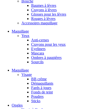
Bouche
Baumes à lèvres
Crayons à lèvres
Glosses pour les lèvres
Rouges à lèvres
Accessoires maquillage
Maquillage
Yeux
Anti-cernes
Crayons pour les yeux
Eyeliners
Mascara
Ombres à paupières
Sourcils
Maquillage
Visage
BB crème
Démaquillants
Fards à joues
Fonds de teint
Poudres
Sticks
Ongles