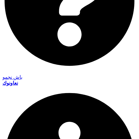
باش نجمو
نعاونوك