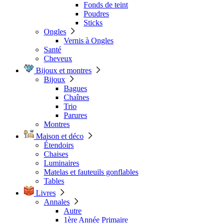
Fonds de teint
Poudres
Sticks
Ongles
Vernis à Ongles
Santé
Cheveux
Bijoux et montres
Bijoux
Bagues
Chaînes
Trio
Parures
Montres
Maison et déco
Étendoirs
Chaises
Luminaires
Matelas et fauteuils gonflables
Tables
Livres
Annales
Autre
1ère Année Primaire