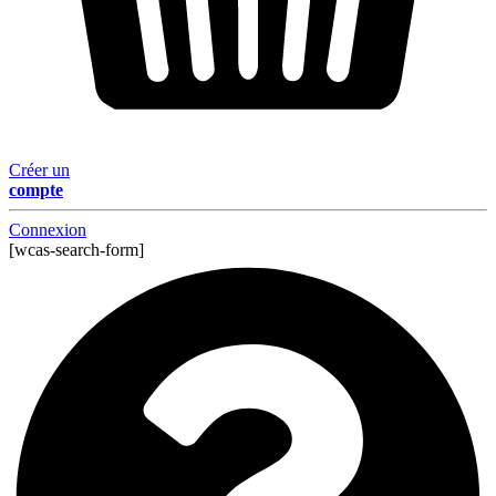
Créer un
compte
Connexion
[wcas-search-form]