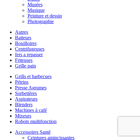
Musées
Musique
Peinture et dessin
Photographie
Autres
Batteurs
Bouilloires
Centrifugeuses
fers a repasser
Friteuses
Grille pain
Grills et barbecues
Pétrins
Presse Agrumes
Sorbetières
Aspirateurs
Blenders
Machines à café
Mixeurs
Robots multifonction
Accessoires Santé
Ceintures amincissantes