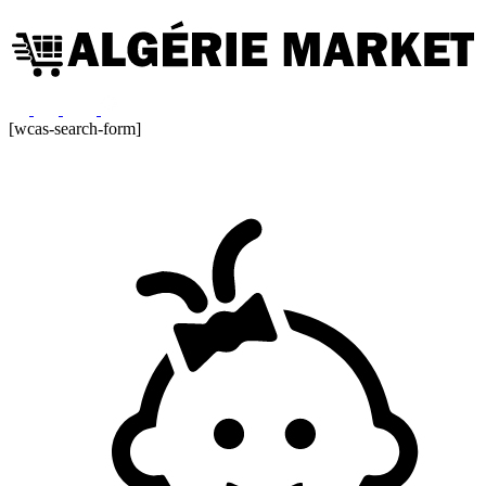
[wcas-search-form]