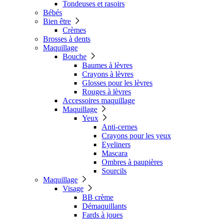
Tondeuses et rasoirs
Bébés
Bien être
Crèmes
Brosses à dents
Maquillage
Bouche
Baumes à lèvres
Crayons à lèvres
Glosses pour les lèvres
Rouges à lèvres
Accessoires maquillage
Maquillage
Yeux
Anti-cernes
Crayons pour les yeux
Eyeliners
Mascara
Ombres à paupières
Sourcils
Maquillage
Visage
BB crème
Démaquillants
Fards à joues