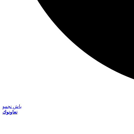
باش نجمو
نعاونوك