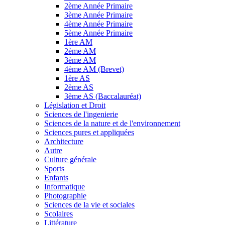
2ème Année Primaire
3ème Année Primaire
4ème Année Primaire
5ème Année Primaire
1ère AM
2ème AM
3ème AM
4ème AM (Brevet)
1ère AS
2ème AS
3ème AS (Baccalauréat)
Législation et Droit
Sciences de l'ingenierie
Sciences de la nature et de l'environnement
Sciences pures et appliquées
Architecture
Autre
Culture générale
Sports
Enfants
Informatique
Photographie
Sciences de la vie et sociales
Scolaires
Littérature