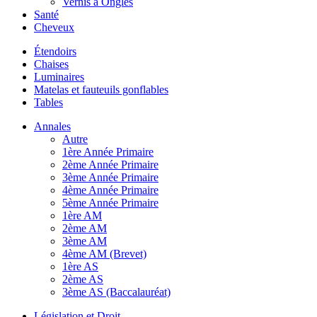
Vernis à Ongles
Santé
Cheveux
Étendoirs
Chaises
Luminaires
Matelas et fauteuils gonflables
Tables
Annales
Autre
1ère Année Primaire
2ème Année Primaire
3ème Année Primaire
4ème Année Primaire
5ème Année Primaire
1ère AM
2ème AM
3ème AM
4ème AM (Brevet)
1ère AS
2ème AS
3ème AS (Baccalauréat)
Législation et Droit