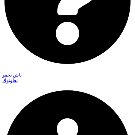
باش نجمو
نعاونوك