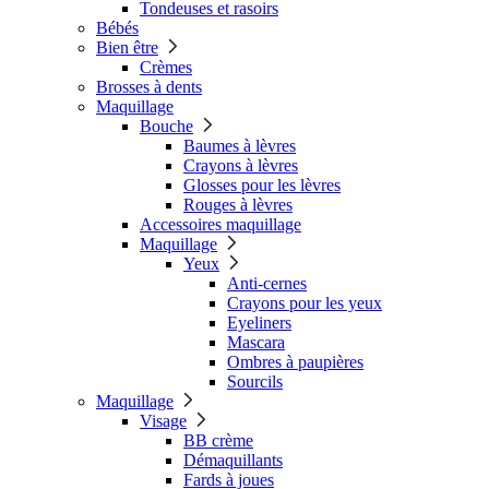
Tondeuses et rasoirs
Bébés
Bien être
Crèmes
Brosses à dents
Maquillage
Bouche
Baumes à lèvres
Crayons à lèvres
Glosses pour les lèvres
Rouges à lèvres
Accessoires maquillage
Maquillage
Yeux
Anti-cernes
Crayons pour les yeux
Eyeliners
Mascara
Ombres à paupières
Sourcils
Maquillage
Visage
BB crème
Démaquillants
Fards à joues