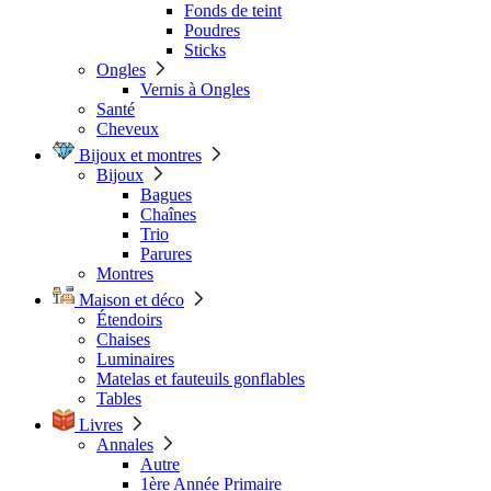
Fonds de teint
Poudres
Sticks
Ongles
Vernis à Ongles
Santé
Cheveux
Bijoux et montres
Bijoux
Bagues
Chaînes
Trio
Parures
Montres
Maison et déco
Étendoirs
Chaises
Luminaires
Matelas et fauteuils gonflables
Tables
Livres
Annales
Autre
1ère Année Primaire