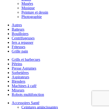
Musées
Musique
Peinture et dessin
Photographie
Autres
Batteurs
Bouilloires
Centrifugeuses
fers a repasser
Friteuses
Grille pain
Grills et barbecues
Pétrins
Presse Agrumes
Sorbetières
Aspirateurs
Blenders
Machines à café
Mixeurs
Robots multifonction
Accessoires Santé
Ceintures amincissantes