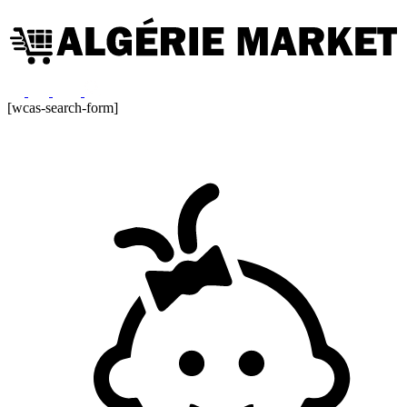
[wcas-search-form]