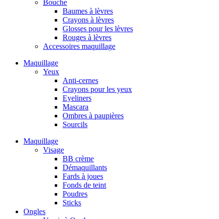
Bouche
Baumes à lèvres
Crayons à lèvres
Glosses pour les lèvres
Rouges à lèvres
Accessoires maquillage
Maquillage
Yeux
Anti-cernes
Crayons pour les yeux
Eyeliners
Mascara
Ombres à paupières
Sourcils
Maquillage
Visage
BB crème
Démaquillants
Fards à joues
Fonds de teint
Poudres
Sticks
Ongles