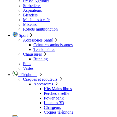
Presse Agrumes
Sorbetières
Aspirateurs
Blenders
Machines à café
Mixeurs
Robots multifonction
Sport
Accessoires Santé
Ceintures amincissantes
Tensiomètres
Chaussures
Running
Pulls
Vestes
Téléphonie
Casques et écouteurs
Accessoires
Kits Mains libres
Perches à selfie
Power bank
Lunettes 3D
Chargeurs
Coques téléphone