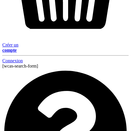
Créer un
compte
Connexion
[wcas-search-form]