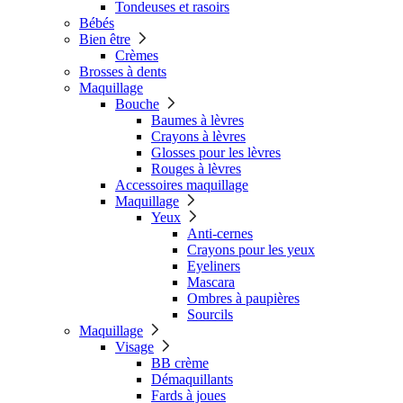
Tondeuses et rasoirs
Bébés
Bien être
Crèmes
Brosses à dents
Maquillage
Bouche
Baumes à lèvres
Crayons à lèvres
Glosses pour les lèvres
Rouges à lèvres
Accessoires maquillage
Maquillage
Yeux
Anti-cernes
Crayons pour les yeux
Eyeliners
Mascara
Ombres à paupières
Sourcils
Maquillage
Visage
BB crème
Démaquillants
Fards à joues