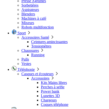
Presse Agrumes
Sorbetières
Aspirateurs
Blenders
Machines à café
Mixeurs
Robots multifonction
Sport
Accessoires Santé
Ceintures amincissantes
Tensiomètres
Chaussures
Running
Pulls
Vestes
Téléphonie
Casques et écouteurs
Accessoires
Kits Mains libres
Perches à selfie
Power bank
Lunettes 3D
Chargeurs
Coques téléphone