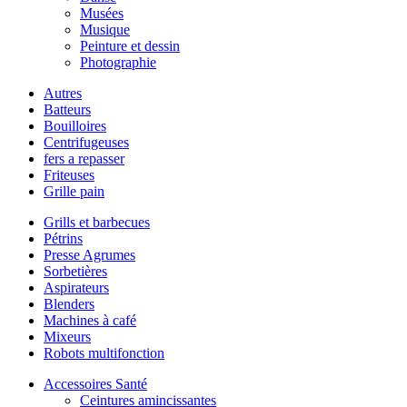
Musées
Musique
Peinture et dessin
Photographie
Autres
Batteurs
Bouilloires
Centrifugeuses
fers a repasser
Friteuses
Grille pain
Grills et barbecues
Pétrins
Presse Agrumes
Sorbetières
Aspirateurs
Blenders
Machines à café
Mixeurs
Robots multifonction
Accessoires Santé
Ceintures amincissantes