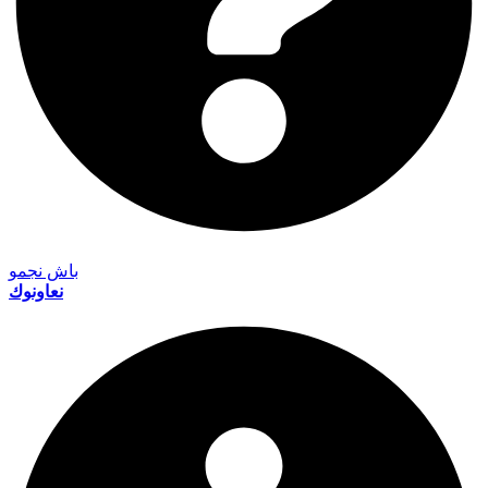
باش نجمو
نعاونوك