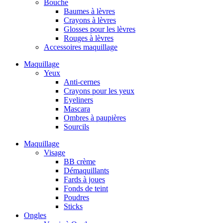
Bouche
Baumes à lèvres
Crayons à lèvres
Glosses pour les lèvres
Rouges à lèvres
Accessoires maquillage
Maquillage
Yeux
Anti-cernes
Crayons pour les yeux
Eyeliners
Mascara
Ombres à paupières
Sourcils
Maquillage
Visage
BB crème
Démaquillants
Fards à joues
Fonds de teint
Poudres
Sticks
Ongles