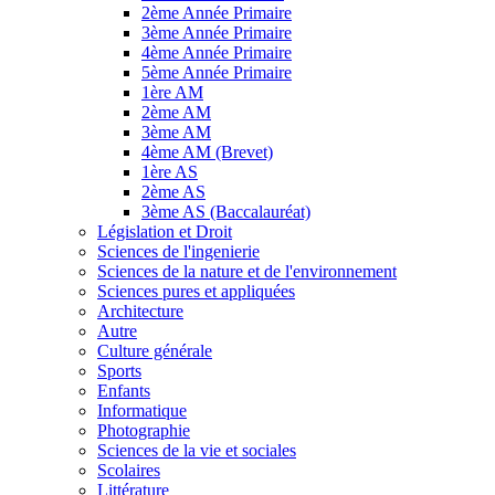
2ème Année Primaire
3ème Année Primaire
4ème Année Primaire
5ème Année Primaire
1ère AM
2ème AM
3ème AM
4ème AM (Brevet)
1ère AS
2ème AS
3ème AS (Baccalauréat)
Législation et Droit
Sciences de l'ingenierie
Sciences de la nature et de l'environnement
Sciences pures et appliquées
Architecture
Autre
Culture générale
Sports
Enfants
Informatique
Photographie
Sciences de la vie et sociales
Scolaires
Littérature