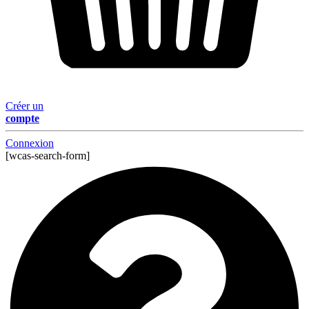
Créer un
compte
Connexion
[wcas-search-form]