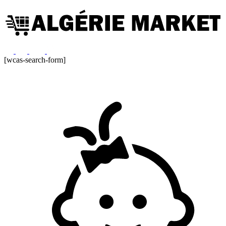
[wcas-search-form]