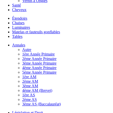
Vernis à Ongles
Santé
Cheveux
Étendoirs
Chaises
Luminaires
Matelas et fauteuils gonflables
Tables
Annales
Autre
1ère Année Primaire
2ème Année Primaire
3ème Année Primaire
4ème Année Primaire
5ème Année Primaire
1ère AM
2ème AM
3ème AM
4ème AM (Brevet)
1ère AS
2ème AS
3ème AS (Baccalauréat)
Législation et Droit