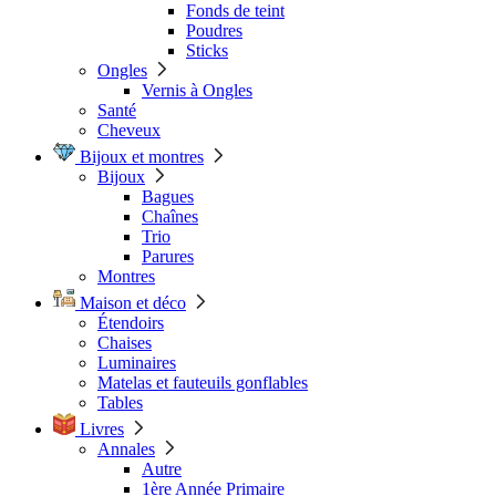
Fonds de teint
Poudres
Sticks
Ongles
Vernis à Ongles
Santé
Cheveux
Bijoux et montres
Bijoux
Bagues
Chaînes
Trio
Parures
Montres
Maison et déco
Étendoirs
Chaises
Luminaires
Matelas et fauteuils gonflables
Tables
Livres
Annales
Autre
1ère Année Primaire