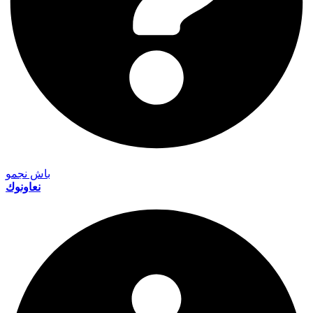
باش نجمو
نعاونوك