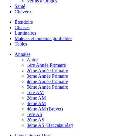
Vernis à Ongles
Santé
Cheveux
Étendoirs
Chaises
Luminaires
Matelas et fauteuils gonflables
Tables
Annales
Autre
1ère Année Primaire
2ème Année Primaire
3ème Année Primaire
4ème Année Primaire
5ème Année Primaire
1ère AM
2ème AM
3ème AM
4ème AM (Brevet)
1ère AS
2ème AS
3ème AS (Baccalauréat)
Législation et Droit