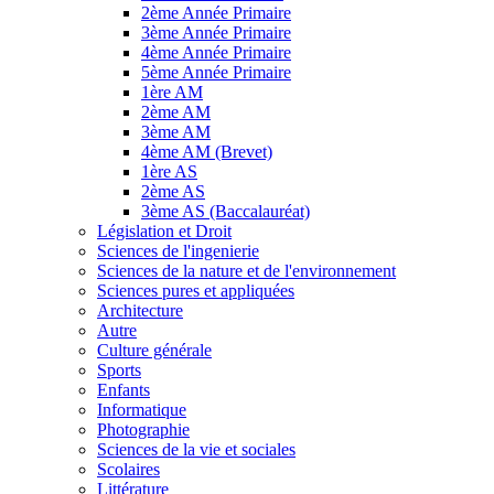
2ème Année Primaire
3ème Année Primaire
4ème Année Primaire
5ème Année Primaire
1ère AM
2ème AM
3ème AM
4ème AM (Brevet)
1ère AS
2ème AS
3ème AS (Baccalauréat)
Législation et Droit
Sciences de l'ingenierie
Sciences de la nature et de l'environnement
Sciences pures et appliquées
Architecture
Autre
Culture générale
Sports
Enfants
Informatique
Photographie
Sciences de la vie et sociales
Scolaires
Littérature