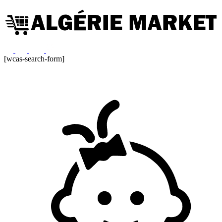
[wcas-search-form]