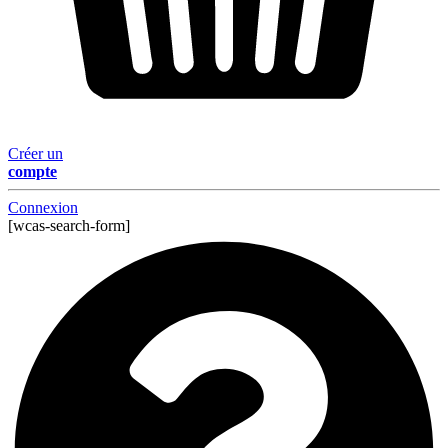
Créer un
compte
Connexion
[wcas-search-form]