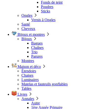
Fonds de teint
Poudres
Sticks
Ongles
Vernis à Ongles
Santé
Cheveux
Bijoux et montres
Bijoux
Bagues
Chaînes
Trio
Parures
Montres
Maison et déco
Étendoirs
Chaises
Luminaires
Matelas et fauteuils gonflables
Tables
Livres
Annales
Autre
1ère Année Primaire