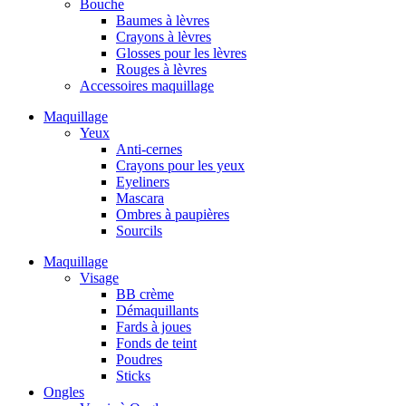
Bouche
Baumes à lèvres
Crayons à lèvres
Glosses pour les lèvres
Rouges à lèvres
Accessoires maquillage
Maquillage
Yeux
Anti-cernes
Crayons pour les yeux
Eyeliners
Mascara
Ombres à paupières
Sourcils
Maquillage
Visage
BB crème
Démaquillants
Fards à joues
Fonds de teint
Poudres
Sticks
Ongles