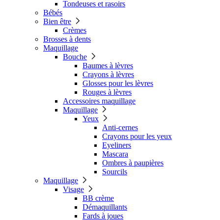
Tondeuses et rasoirs
Bébés
Bien être
Crèmes
Brosses à dents
Maquillage
Bouche
Baumes à lèvres
Crayons à lèvres
Glosses pour les lèvres
Rouges à lèvres
Accessoires maquillage
Maquillage
Yeux
Anti-cernes
Crayons pour les yeux
Eyeliners
Mascara
Ombres à paupières
Sourcils
Maquillage
Visage
BB crème
Démaquillants
Fards à joues