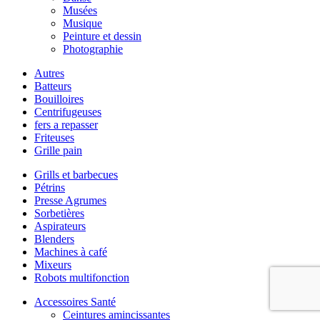
Musées
Musique
Peinture et dessin
Photographie
Autres
Batteurs
Bouilloires
Centrifugeuses
fers a repasser
Friteuses
Grille pain
Grills et barbecues
Pétrins
Presse Agrumes
Sorbetières
Aspirateurs
Blenders
Machines à café
Mixeurs
Robots multifonction
Accessoires Santé
Ceintures amincissantes