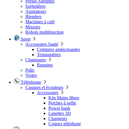
Presse Agrumes
Sorbetières
Aspirateurs
Blenders
Machines à café
Mixeurs
Robots multifonction
Sport
Accessoires Santé
Ceintures amincissantes
Tensiomètres
Chaussures
Running
Pulls
Vestes
Téléphonie
Casques et écouteurs
Accessoires
Kits Mains libres
Perches à selfie
Power bank
Lunettes 3D
Chargeurs
Coques téléphone