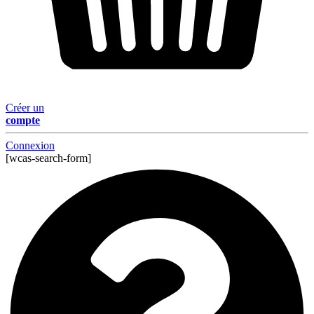
Créer un
compte
Connexion
[wcas-search-form]