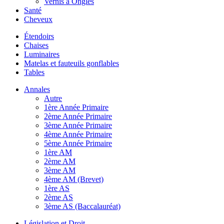
Vernis à Ongles
Santé
Cheveux
Étendoirs
Chaises
Luminaires
Matelas et fauteuils gonflables
Tables
Annales
Autre
1ère Année Primaire
2ème Année Primaire
3ème Année Primaire
4ème Année Primaire
5ème Année Primaire
1ère AM
2ème AM
3ème AM
4ème AM (Brevet)
1ère AS
2ème AS
3ème AS (Baccalauréat)
Législation et Droit