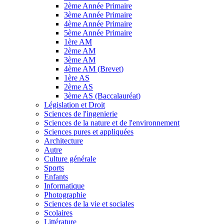
2ème Année Primaire
3ème Année Primaire
4ème Année Primaire
5ème Année Primaire
1ère AM
2ème AM
3ème AM
4ème AM (Brevet)
1ère AS
2ème AS
3ème AS (Baccalauréat)
Législation et Droit
Sciences de l'ingenierie
Sciences de la nature et de l'environnement
Sciences pures et appliquées
Architecture
Autre
Culture générale
Sports
Enfants
Informatique
Photographie
Sciences de la vie et sociales
Scolaires
Littérature