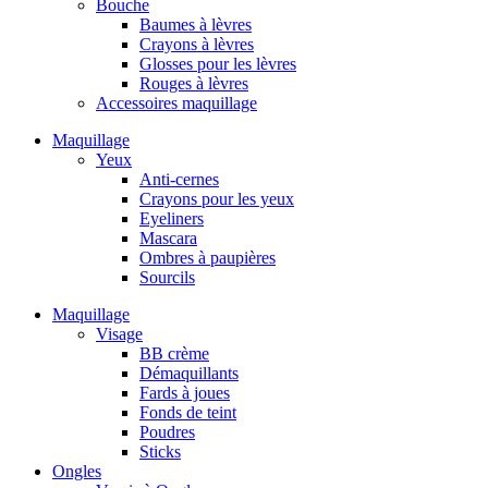
Bouche
Baumes à lèvres
Crayons à lèvres
Glosses pour les lèvres
Rouges à lèvres
Accessoires maquillage
Maquillage
Yeux
Anti-cernes
Crayons pour les yeux
Eyeliners
Mascara
Ombres à paupières
Sourcils
Maquillage
Visage
BB crème
Démaquillants
Fards à joues
Fonds de teint
Poudres
Sticks
Ongles