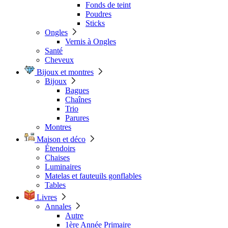
Fonds de teint
Poudres
Sticks
Ongles
Vernis à Ongles
Santé
Cheveux
Bijoux et montres
Bijoux
Bagues
Chaînes
Trio
Parures
Montres
Maison et déco
Étendoirs
Chaises
Luminaires
Matelas et fauteuils gonflables
Tables
Livres
Annales
Autre
1ère Année Primaire