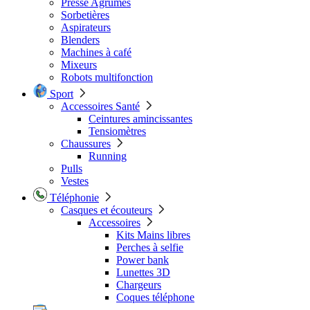
Presse Agrumes
Sorbetières
Aspirateurs
Blenders
Machines à café
Mixeurs
Robots multifonction
Sport
Accessoires Santé
Ceintures amincissantes
Tensiomètres
Chaussures
Running
Pulls
Vestes
Téléphonie
Casques et écouteurs
Accessoires
Kits Mains libres
Perches à selfie
Power bank
Lunettes 3D
Chargeurs
Coques téléphone