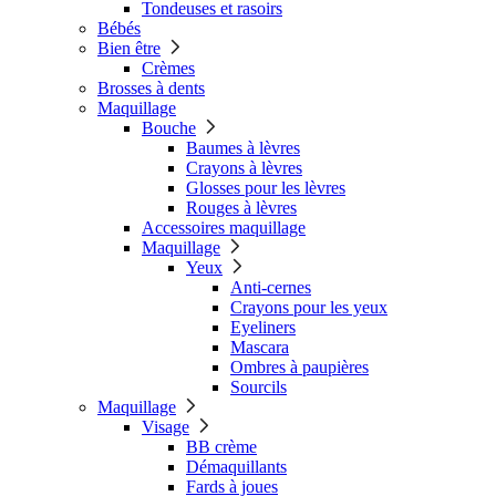
Tondeuses et rasoirs
Bébés
Bien être
Crèmes
Brosses à dents
Maquillage
Bouche
Baumes à lèvres
Crayons à lèvres
Glosses pour les lèvres
Rouges à lèvres
Accessoires maquillage
Maquillage
Yeux
Anti-cernes
Crayons pour les yeux
Eyeliners
Mascara
Ombres à paupières
Sourcils
Maquillage
Visage
BB crème
Démaquillants
Fards à joues