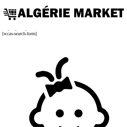
[wcas-search-form]