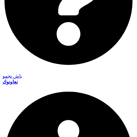
باش نجمو
نعاونوك