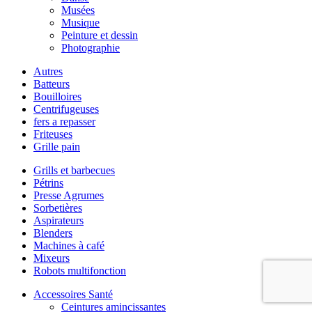
Musées
Musique
Peinture et dessin
Photographie
Autres
Batteurs
Bouilloires
Centrifugeuses
fers a repasser
Friteuses
Grille pain
Grills et barbecues
Pétrins
Presse Agrumes
Sorbetières
Aspirateurs
Blenders
Machines à café
Mixeurs
Robots multifonction
Accessoires Santé
Ceintures amincissantes