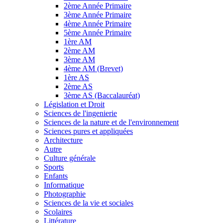
2ème Année Primaire
3ème Année Primaire
4ème Année Primaire
5ème Année Primaire
1ère AM
2ème AM
3ème AM
4ème AM (Brevet)
1ère AS
2ème AS
3ème AS (Baccalauréat)
Législation et Droit
Sciences de l'ingenierie
Sciences de la nature et de l'environnement
Sciences pures et appliquées
Architecture
Autre
Culture générale
Sports
Enfants
Informatique
Photographie
Sciences de la vie et sociales
Scolaires
Littérature