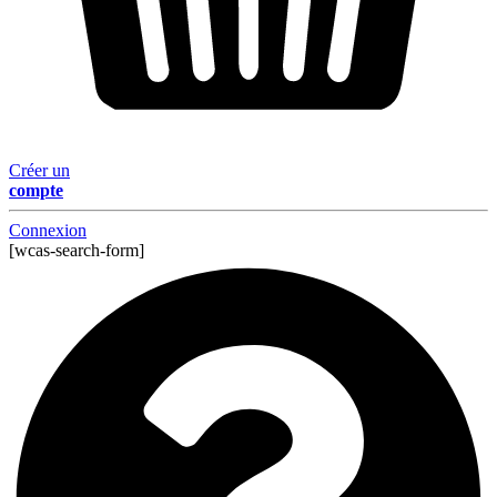
Créer un
compte
Connexion
[wcas-search-form]