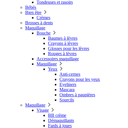
Tondeuses et rasoirs
Bébés
Bien être
Crèmes
Brosses à dents
Maquillage
Bouche
Baumes à lèvres
Crayons à lèvres
Glosses pour les lèvres
Rouges à lèvres
Accessoires maquillage
Maquillage
Yeux
Anti-cernes
Crayons pour les yeux
Eyeliners
Mascara
Ombres à paupières
Sourcils
Maquillage
Visage
BB crème
Démaquillants
Fards à joues