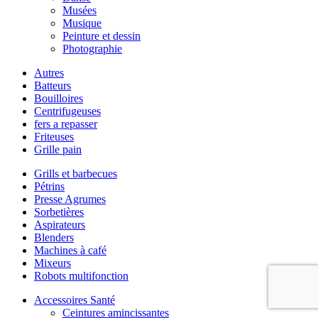
Musées
Musique
Peinture et dessin
Photographie
Autres
Batteurs
Bouilloires
Centrifugeuses
fers a repasser
Friteuses
Grille pain
Grills et barbecues
Pétrins
Presse Agrumes
Sorbetières
Aspirateurs
Blenders
Machines à café
Mixeurs
Robots multifonction
Accessoires Santé
Ceintures amincissantes