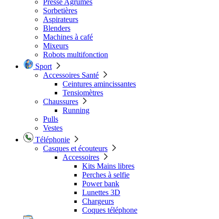
Presse Agrumes
Sorbetières
Aspirateurs
Blenders
Machines à café
Mixeurs
Robots multifonction
Sport
Accessoires Santé
Ceintures amincissantes
Tensiomètres
Chaussures
Running
Pulls
Vestes
Téléphonie
Casques et écouteurs
Accessoires
Kits Mains libres
Perches à selfie
Power bank
Lunettes 3D
Chargeurs
Coques téléphone