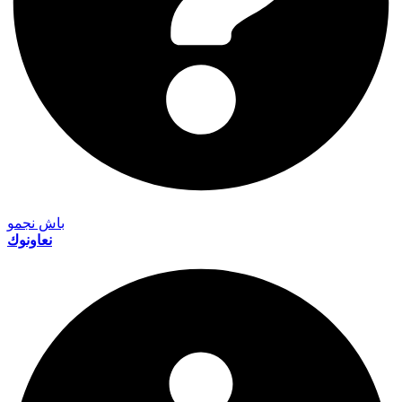
باش نجمو
نعاونوك