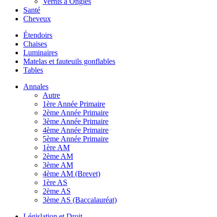
Vernis à Ongles
Santé
Cheveux
Étendoirs
Chaises
Luminaires
Matelas et fauteuils gonflables
Tables
Annales
Autre
1ère Année Primaire
2ème Année Primaire
3ème Année Primaire
4ème Année Primaire
5ème Année Primaire
1ère AM
2ème AM
3ème AM
4ème AM (Brevet)
1ère AS
2ème AS
3ème AS (Baccalauréat)
Législation et Droit