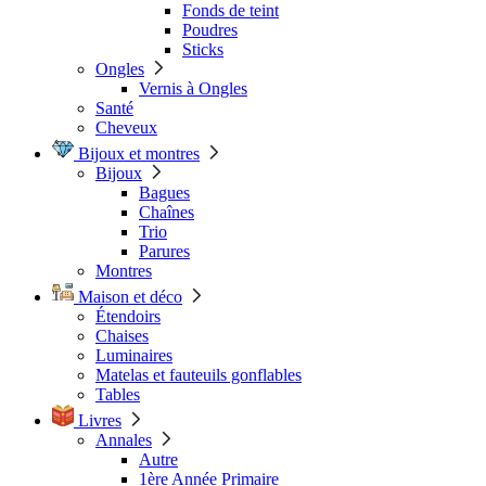
Fonds de teint
Poudres
Sticks
Ongles
Vernis à Ongles
Santé
Cheveux
Bijoux et montres
Bijoux
Bagues
Chaînes
Trio
Parures
Montres
Maison et déco
Étendoirs
Chaises
Luminaires
Matelas et fauteuils gonflables
Tables
Livres
Annales
Autre
1ère Année Primaire