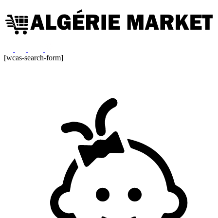
[wcas-search-form]