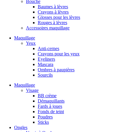
Bouche
Baumes à lèvres
Crayons à lèvres
Glosses pour les lèvres
Rouges à lèvres
Accessoires maquillage
Maquillage
Yeux
Anti-cernes
Crayons pour les yeux
Eyeliners
Mascara
Ombres à paupières
Sourcils
Maquillage
Visage
BB crème
Démaquillants
Fards à joues
Fonds de teint
Poudres
Sticks
Ongles