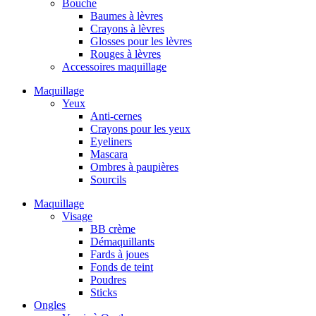
Bouche
Baumes à lèvres
Crayons à lèvres
Glosses pour les lèvres
Rouges à lèvres
Accessoires maquillage
Maquillage
Yeux
Anti-cernes
Crayons pour les yeux
Eyeliners
Mascara
Ombres à paupières
Sourcils
Maquillage
Visage
BB crème
Démaquillants
Fards à joues
Fonds de teint
Poudres
Sticks
Ongles