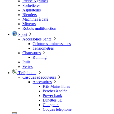
Presse Agrumes
Sorbetières
Aspirateurs
Blenders
Machines à café
Mixeurs
Robots multifonction
Sport
Accessoires Santé
Ceintures amincissantes
Tensiomètres
Chaussures
Running
Pulls
Vestes
Téléphonie
Casques et écouteurs
Accessoires
Kits Mains libres
Perches à selfie
Power bank
Lunettes 3D
Chargeurs
Coques téléphone