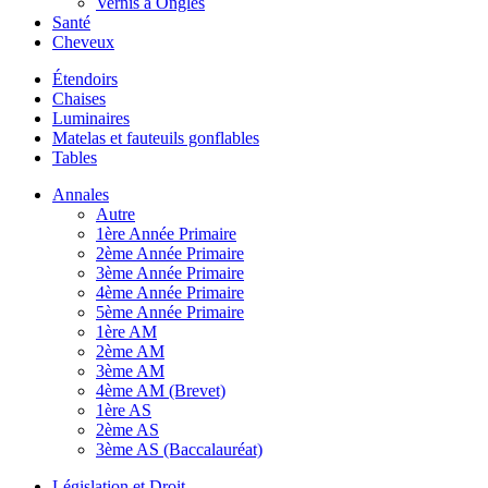
Vernis à Ongles
Santé
Cheveux
Étendoirs
Chaises
Luminaires
Matelas et fauteuils gonflables
Tables
Annales
Autre
1ère Année Primaire
2ème Année Primaire
3ème Année Primaire
4ème Année Primaire
5ème Année Primaire
1ère AM
2ème AM
3ème AM
4ème AM (Brevet)
1ère AS
2ème AS
3ème AS (Baccalauréat)
Législation et Droit