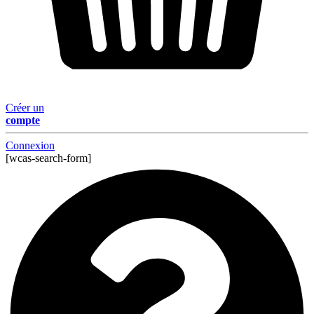
Créer un
compte
Connexion
[wcas-search-form]