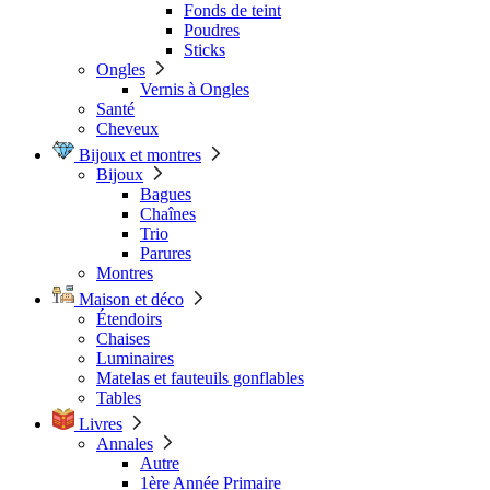
Fonds de teint
Poudres
Sticks
Ongles
Vernis à Ongles
Santé
Cheveux
Bijoux et montres
Bijoux
Bagues
Chaînes
Trio
Parures
Montres
Maison et déco
Étendoirs
Chaises
Luminaires
Matelas et fauteuils gonflables
Tables
Livres
Annales
Autre
1ère Année Primaire