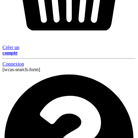
Créer un
compte
Connexion
[wcas-search-form]