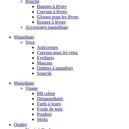
Bouche
Baumes à lèvres
Crayons à lèvres
Glosses pour les lèvres
Rouges à lèvres
Accessoires maquillage
Maquillage
Yeux
Anti-cernes
Crayons pour les yeux
Eyeliners
Mascara
Ombres à paupières
Sourcils
Maquillage
Visage
BB crème
Démaquillants
Fards à joues
Fonds de teint
Poudres
Sticks
Ongles