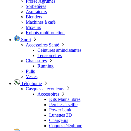
Presse Agrumes
Sorbetières
Aspirateurs
Blenders
Machines à café
Mixeurs
Robots multifonction
Sport
Accessoires Santé
Ceintures amincissantes
Tensiomètres
Chaussures
Running
Pulls
Vestes
Téléphonie
Casques et écouteurs
Accessoires
Kits Mains libres
Perches à selfie
Power bank
Lunettes 3D
Chargeurs
Coques téléphone