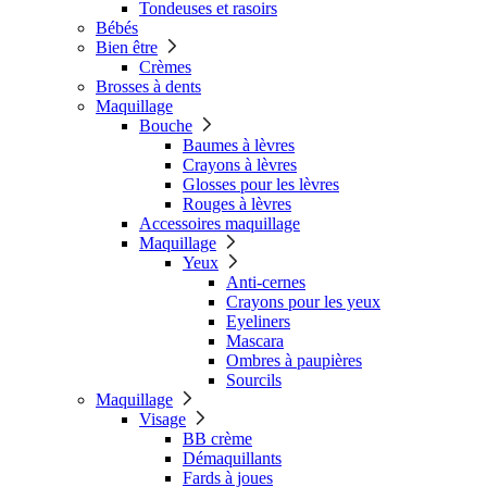
Tondeuses et rasoirs
Bébés
Bien être
Crèmes
Brosses à dents
Maquillage
Bouche
Baumes à lèvres
Crayons à lèvres
Glosses pour les lèvres
Rouges à lèvres
Accessoires maquillage
Maquillage
Yeux
Anti-cernes
Crayons pour les yeux
Eyeliners
Mascara
Ombres à paupières
Sourcils
Maquillage
Visage
BB crème
Démaquillants
Fards à joues