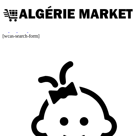
[wcas-search-form]