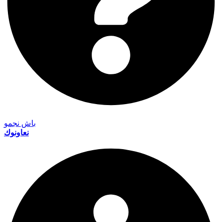
باش نجمو
نعاونوك