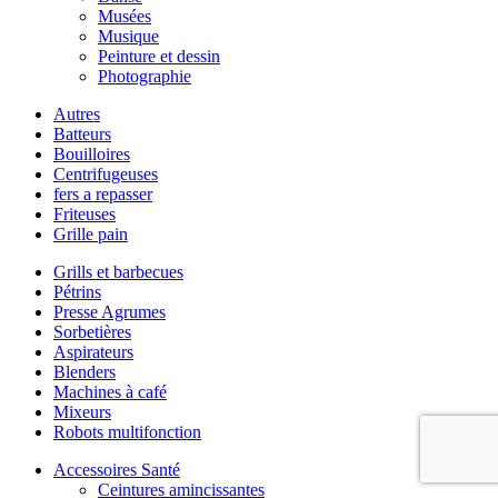
Musées
Musique
Peinture et dessin
Photographie
Autres
Batteurs
Bouilloires
Centrifugeuses
fers a repasser
Friteuses
Grille pain
Grills et barbecues
Pétrins
Presse Agrumes
Sorbetières
Aspirateurs
Blenders
Machines à café
Mixeurs
Robots multifonction
Accessoires Santé
Ceintures amincissantes