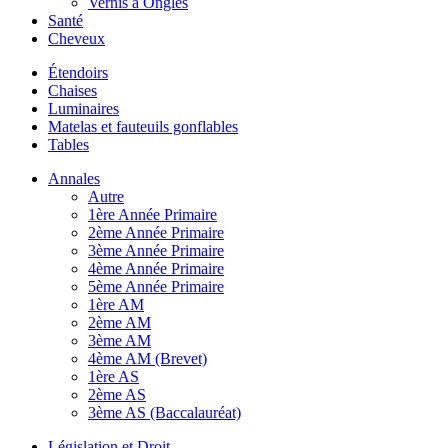
Vernis à Ongles
Santé
Cheveux
Étendoirs
Chaises
Luminaires
Matelas et fauteuils gonflables
Tables
Annales
Autre
1ère Année Primaire
2ème Année Primaire
3ème Année Primaire
4ème Année Primaire
5ème Année Primaire
1ère AM
2ème AM
3ème AM
4ème AM (Brevet)
1ère AS
2ème AS
3ème AS (Baccalauréat)
Législation et Droit