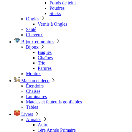
Fonds de teint
Poudres
Sticks
Ongles
Vernis à Ongles
Santé
Cheveux
Bijoux et montres
Bijoux
Bagues
Chaînes
Trio
Parures
Montres
Maison et déco
Étendoirs
Chaises
Luminaires
Matelas et fauteuils gonflables
Tables
Livres
Annales
Autre
1ère Année Primaire