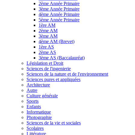
2ème Année Primaire
3ème Année Primaire
4ème Année Primaire
5ème Année Primaire
1ère AM
2ème AM
3ème AM
4ème AM (Brevet)
1ère AS
2ème AS
3ème AS (Baccalauréat)
Législation et Droit
Sciences de l'ingenierie
Sciences de la nature et de l'environnement
Sciences pures et appliquées
Architecture
Autre
Culture générale
Sports
Enfants
Informatique
Photographie
Sciences de la vie et sociales
Scolaires
Littérature